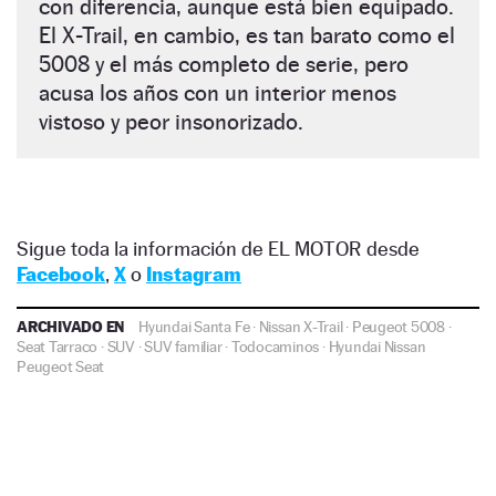
con diferencia, aunque está bien equipado.
El X-Trail, en cambio, es tan barato como el
5008 y el más completo de serie, pero
acusa los años con un interior menos
vistoso y peor insonorizado.
Sigue toda la información de EL MOTOR desde
Facebook
,
X
o
Instagram
ARCHIVADO EN
Hyundai Santa Fe
·
Nissan X-Trail
·
Peugeot 5008
·
Seat Tarraco
·
SUV
·
SUV familiar
·
Todocaminos
·
Hyundai
Nissan
Peugeot
Seat