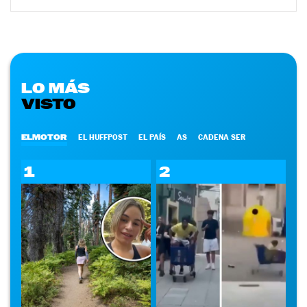
LO MÁS
VISTO
ELMOTOR
EL HUFFPOST
EL PAÍS
AS
CADENA SER
1
2