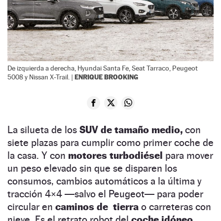
De izquierda a derecha, Hyundai Santa Fe, Seat Tarraco, Peugeot
ENRIQUE BROOKING
5008 y Nissan X-Trail. |
La silueta de los
SUV de tamaño medio,
con
siete plazas para cumplir como primer coche de
la casa. Y con
motores turbodiésel
para mover
un peso elevado sin que se disparen los
consumos, cambios automáticos a la última y
tracción 4×4 —salvo el Peugeot— para poder
circular en
caminos de tierra
o carreteras con
nieve. Es el retrato robot del
coche idóneo