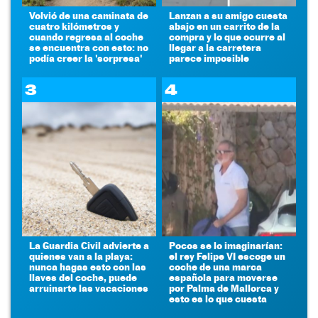
Volvió de una caminata de
Lanzan a su amigo cuesta
cuatro kilómetros y
abajo en un carrito de la
cuando regresa al coche
compra y lo que ocurre al
se encuentra con esto: no
llegar a la carretera
podía creer la 'sorpresa'
parece imposible
3
4
La Guardia Civil advierte a
Pocos se lo imaginarían:
quienes van a la playa:
el rey Felipe VI escoge un
nunca hagas esto con las
coche de una marca
llaves del coche, puede
española para moverse
arruinarte las vacaciones
por Palma de Mallorca y
esto es lo que cuesta