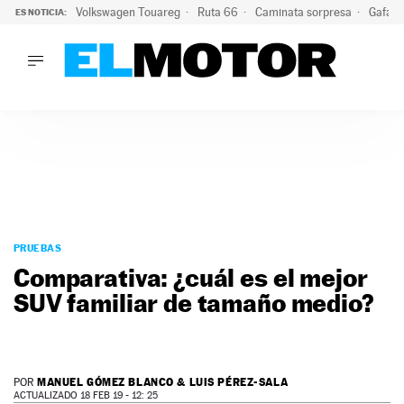
Volkswagen Touareg
Ruta 66
Caminata sorpresa
Gafas 
ES NOTICIA:
LO ÚLTIMO
Ni se te ocurra usar las gafas del eclipse al volante: el moti
LO ÚLTIMO
Ni se te ocurra usar las gafas del eclipse al volante: el motiv
ACTUALIDAD
ELÉCTRICOS
CONDUCIR
PRUEBAS
Saltar
VIRALES
al
PRUEBAS
PODCAST
contenido
Comparativa: ¿cuál es el mejor
MOTOS
SUV familiar de tamaño medio?
TECNOLOGÍA
SUPERCOCHES
MOTORTV
PREMIOS
MANUEL GÓMEZ BLANCO & LUIS PÉREZ-SALA
POR
SERVICIOS
ACTUALIZADO 18 FEB 19 - 12: 25