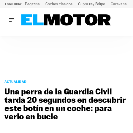
Pegatina
Coches clásicos
Cupra rey Felipe
Caravana lig
ES NOTICIA:
LO ÚLTIMO
¿Conocías esta pegatina de moda?: puede salvar tu coche d
LO ÚLTIMO
¿Conocías esta pegatina de moda?: puede salvar tu coche de
ACTUALIDAD
ELÉCTRICOS
CONDUCIR
PRUEBAS
Saltar
VIRALES
al
ACTUALIDAD
PODCAST
contenido
Una perra de la Guardia Civil
MOTOS
tarda 20 segundos en descubrir
TECNOLOGÍA
este botín en un coche: para
SUPERCOCHES
MOTORTV
verlo en bucle
PREMIOS
SERVICIOS