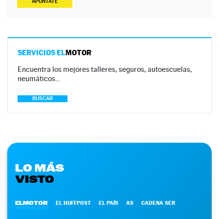
APÚNTATE
SERVICIOS EL
MOTOR
Encuentra los mejores talleres, seguros, autoescuelas,
neumáticos…
BUSCAR
LO MÁS
VISTO
ELMOTOR
EL HUFFPOST
EL PAÍS
AS
CADENA SER