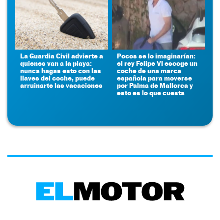
La Guardia Civil advierte a
Pocos se lo imaginarían:
quienes van a la playa:
el rey Felipe VI escoge un
nunca hagas esto con las
coche de una marca
llaves del coche, puede
española para moverse
arruinarte las vacaciones
por Palma de Mallorca y
esto es lo que cuesta