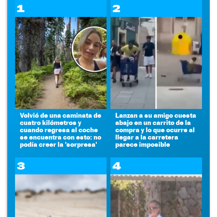
1
2
Volvió de una caminata de
Lanzan a su amigo cuesta
cuatro kilómetros y
abajo en un carrito de la
cuando regresa al coche
compra y lo que ocurre al
se encuentra con esto: no
llegar a la carretera
podía creer la 'sorpresa'
parece imposible
3
4