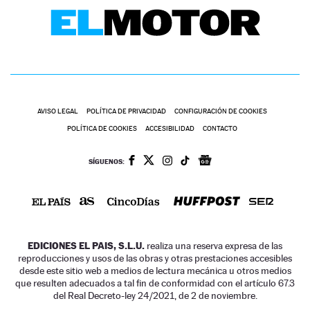
AVISO LEGAL
POLÍTICA DE PRIVACIDAD
CONFIGURACIÓN DE COOKIES
POLÍTICA DE COOKIES
ACCESIBILIDAD
CONTACTO
SÍGUENOS:
EDICIONES EL PAIS, S.L.U.
realiza una reserva expresa de las
reproducciones y usos de las obras y otras prestaciones accesibles
desde este sitio web a medios de lectura mecánica u otros medios
que resulten adecuados a tal fin de conformidad con el artículo 67.3
del Real Decreto-ley 24/2021, de 2 de noviembre.