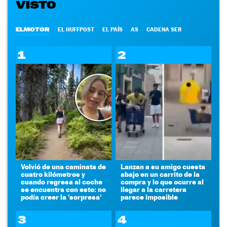
VISTO
ELMOTOR
EL HUFFPOST
EL PAÍS
AS
CADENA SER
1
2
Volvió de una caminata de
Lanzan a su amigo cuesta
cuatro kilómetros y
abajo en un carrito de la
cuando regresa al coche
compra y lo que ocurre al
se encuentra con esto: no
llegar a la carretera
podía creer la 'sorpresa'
parece imposible
3
4