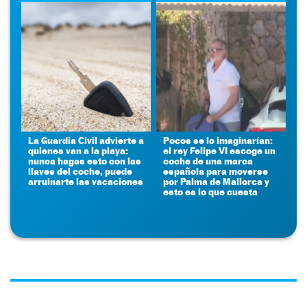
La Guardia Civil advierte a
Pocos se lo imaginarían:
quienes van a la playa:
el rey Felipe VI escoge un
nunca hagas esto con las
coche de una marca
llaves del coche, puede
española para moverse
arruinarte las vacaciones
por Palma de Mallorca y
esto es lo que cuesta