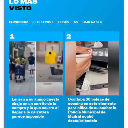
LO MÁS
VISTO
ELMOTOR
EL HUFFPOST
EL PAÍS
AS
CADENA SER
1
2
Lanzan a su amigo cuesta
Ocultaba 30 bolsas de
abajo en un carrito de la
cocaína en este elemento
compra y lo que ocurre al
para niños de su coche: la
llegar a la carretera
Policía Municipal de
parece imposible
Madrid acabó
descubriéndola