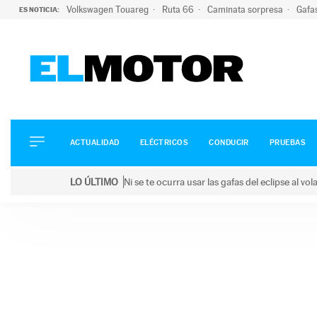
Volkswagen Touareg
Ruta 66
Caminata sorpresa
Gafa
ES NOTICIA:
ACTUALIDAD
ELÉCTRICOS
CONDUCIR
ACTUALIDAD
ELÉCTRICOS
CONDUCIR
PRUEBAS
PRUEBAS
Saltar
VIRALES
LO ÚLTIMO
Ni se te ocurra usar las gafas del eclipse al v
al
PODCAST
LO ÚLTIMO
Ni se te ocurra usar las gafas del eclipse al volant
contenido
MOTOS
TECNOLOGÍA
SUPERCOCHES
MOTORTV
PREMIOS
SERVICIOS