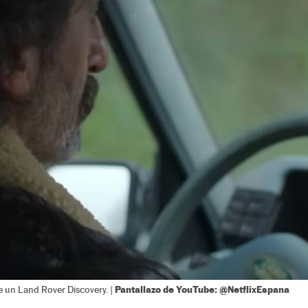
Pantallazo de YouTube: @NetflixEspana
e un Land Rover Discovery. |