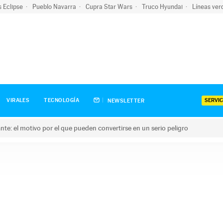
s Eclipse
Pueblo Navarra
Cupra Star Wars
Truco Hyundai
Líneas ver
SERVIC
VIRALES
TECNOLOGÍA
NEWSLETTER
olante: el motivo por el que pueden convertirse en un serio peligro
e: el motivo por el que pueden convertirse en un serio peligro