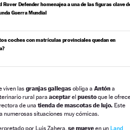
d Rover Defender homenajea a una de las figuras clave d
unda Guerra Mundial
os coches con matrículas provinciales quedan en
a?
 viven las
granjas gallegas
obliga a
Antón
a
terinario rural para
aceptar
el
puesto
que le ofrec
irectora de una
tienda de mascotas de lujo.
Este
e a numerosas situaciones muy cómicas.
terpretado por Luis Zahera,
se mueve
en un
Land