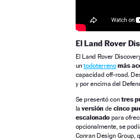
El Land Rover Di
El Land Rover Discover
un
todoterreno
más ac
capacidad off-road. De
y por encima del Defen
Se presentó con
tres p
la
versión
de
cinco pu
escalonado
para ofre
opcionalmente, se podía
Conran Design Group, q