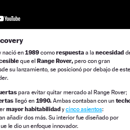
scovery
y nació en
1989
como
respuesta
a la
necesidad
d
cesible
que el
Range Rover,
pero con gran
sde su lanzamiento, se posicionó por debajo de est
der.
uertas
para evitar quitar mercado al Range Rover;
ertas
llegó en
1990.
Ambas contaban con un
tech
cer
mayor habitabilidad
y
cinco asientos
:
n añadir dos más. Su interior fue diseñado por
ue le dio un enfoque innovador.