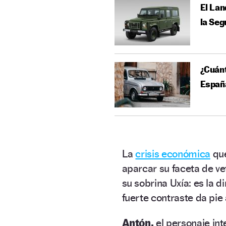
El Lan
la Seg
¿Cuánt
Españ
La
crisis económica
que
aparcar su faceta de ve
su sobrina Uxía: es la d
fuerte contraste da pi
Antón,
el personaje in