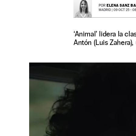
ELENA SANZ B
POR
MADRID |
09 OCT 25 - 08
‘Animal’ lidera la c
Antón (Luis Zahera), 