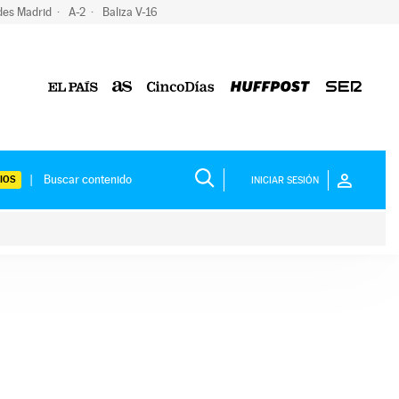
des Madrid
A-2
Baliza V-16
IOS
INICIAR SESIÓN