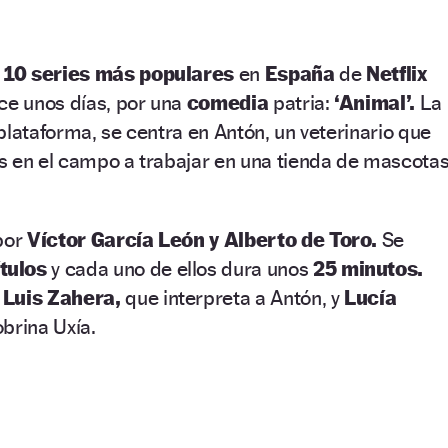
10 series más populares
en
España
de
Netflix
ce unos días, por una
comedia
patria:
‘Animal’.
La
plataforma, se centra en Antón, un veterinario que
s en el campo a trabajar en una tienda de mascota
por
Víctor García León y Alberto de Toro.
Se
tulos
y cada uno de ellos dura unos
25 minutos.
Luis Zahera,
que interpreta a Antón, y
Lucía
brina Uxía.