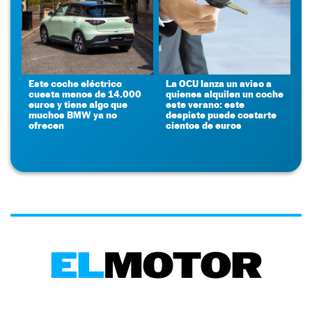
Este coche eléctrico
La OCU lanza un aviso a
cuesta menos de 14.000
quienes alquilen un coche
euros y tiene algo que
este verano: este
muchos BMW ya no
despiste puede costarte
ofrecen
cientos de euros