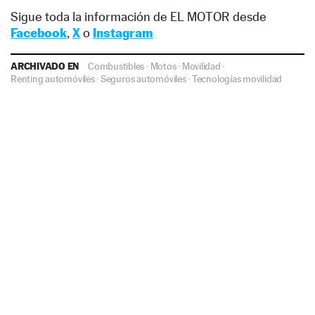
Sigue toda la información de EL MOTOR desde
Facebook
,
X
o
Instagram
ARCHIVADO EN
Combustibles
·
Motos
·
Movilidad
·
Renting automóviles
·
Seguros automóviles
·
Tecnologías movilidad