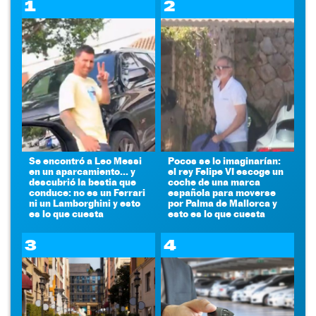
1
2
Se encontró a Leo Messi
Pocos se lo imaginarían:
en un aparcamiento... y
el rey Felipe VI escoge un
descubrió la bestia que
coche de una marca
conduce: no es un Ferrari
española para moverse
ni un Lamborghini y esto
por Palma de Mallorca y
es lo que cuesta
esto es lo que cuesta
3
4