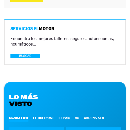
SERVICIOS EL
MOTOR
Encuentra los mejores talleres, seguros, autoescuelas,
neumáticos…
BUSCAR
LO MÁS
VISTO
ELMOTOR
EL HUFFPOST
EL PAÍS
AS
CADENA SER