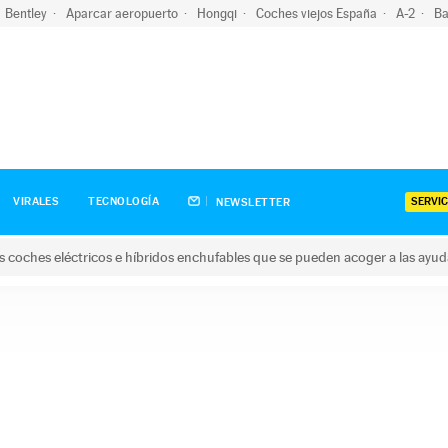
Bentley
Aparcar aeropuerto
Hongqi
Coches viejos España
A-2
Ba
SERVIC
VIRALES
TECNOLOGÍA
NEWSLETTER
s coches eléctricos e híbridos enchufables que se pueden acoger a las ayu
hes eléctricos e híbridos enchufables que se pueden acoger a la