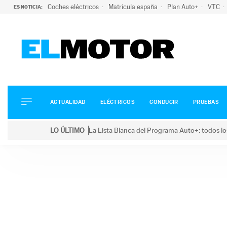
Coches eléctricos
Matrícula españa
Plan Auto+
VTC
ES NOTICIA:
ACTUALIDAD
ELÉCTRICOS
CONDUCIR
ACTUALIDAD
ELÉCTRICOS
CONDUCIR
PRUEBAS
PRUEBAS
Saltar
VIRALES
LO ÚLTIMO
La Lista Blanca del Programa Auto+: todos lo
al
PODCAST
LO ÚLTIMO
La Lista Blanca del Programa Auto+: todos los coc
contenido
MOTOS
TECNOLOGÍA
SUPERCOCHES
MOTORTV
PREMIOS
SERVICIOS