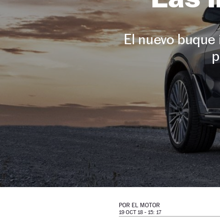
El nuevo buque 
p
POR
EL MOTOR
19 OCT 18 - 15: 17