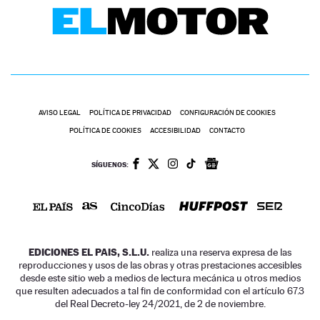
AVISO LEGAL
POLÍTICA DE PRIVACIDAD
CONFIGURACIÓN DE COOKIES
POLÍTICA DE COOKIES
ACCESIBILIDAD
CONTACTO
SÍGUENOS:
EDICIONES EL PAIS, S.L.U.
realiza una reserva expresa de las
reproducciones y usos de las obras y otras prestaciones accesibles
desde este sitio web a medios de lectura mecánica u otros medios
que resulten adecuados a tal fin de conformidad con el artículo 67.3
del Real Decreto-ley 24/2021, de 2 de noviembre.