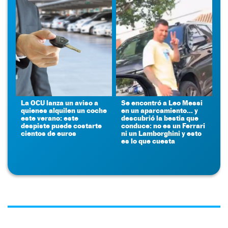
La OCU lanza un aviso a
Se encontró a Leo Messi
quienes alquilen un coche
en un aparcamiento... y
este verano: este
descubrió la bestia que
despiste puede costarte
conduce: no es un Ferrari
cientos de euros
ni un Lamborghini y esto
es lo que cuesta