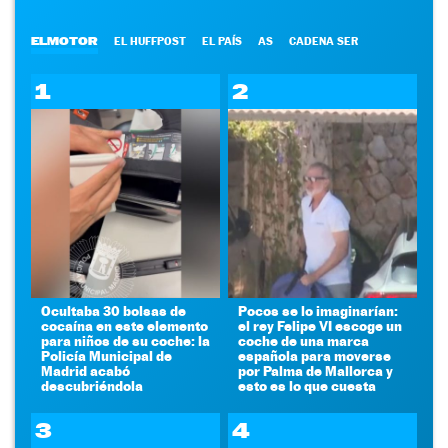
ELMOTOR
EL HUFFPOST
EL PAÍS
AS
CADENA SER
1
2
Ocultaba 30 bolsas de
Pocos se lo imaginarían:
cocaína en este elemento
el rey Felipe VI escoge un
para niños de su coche: la
coche de una marca
Policía Municipal de
española para moverse
Madrid acabó
por Palma de Mallorca y
descubriéndola
esto es lo que cuesta
3
4