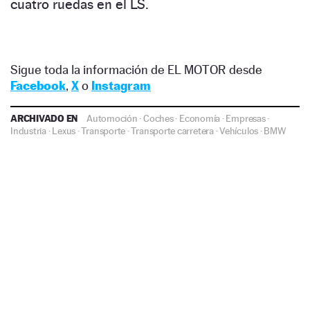
cuatro ruedas en el LS.
Sigue toda la información de EL MOTOR desde
Facebook
,
X
o
Instagram
ARCHIVADO EN
Automoción
·
Coches
·
Economía
·
Empresas
·
Industria
·
Lexus
·
Transporte
·
Transporte carretera
·
Vehículos
·
BMW