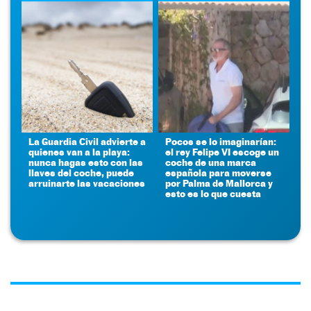
La Guardia Civil advierte a
Pocos se lo imaginarían:
quienes van a la playa:
el rey Felipe VI escoge un
nunca hagas esto con las
coche de una marca
llaves del coche, puede
española para moverse
arruinarte las vacaciones
por Palma de Mallorca y
esto es lo que cuesta