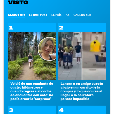
VISTO
ELMOTOR
EL HUFFPOST
EL PAÍS
AS
CADENA SER
1
2
Volvió de una caminata de
Lanzan a su amigo cuesta
cuatro kilómetros y
abajo en un carrito de la
cuando regresa al coche
compra y lo que ocurre al
se encuentra con esto: no
llegar a la carretera
podía creer la 'sorpresa'
parece imposible
3
4