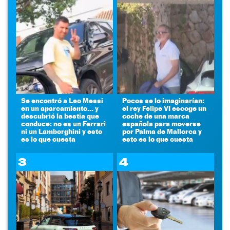
Se encontró a Leo Messi
Pocos se lo imaginarían:
en un aparcamiento... y
el rey Felipe VI escoge un
descubrió la bestia que
coche de una marca
conduce: no es un Ferrari
española para moverse
ni un Lamborghini y esto
por Palma de Mallorca y
es lo que cuesta
esto es lo que cuesta
3
4