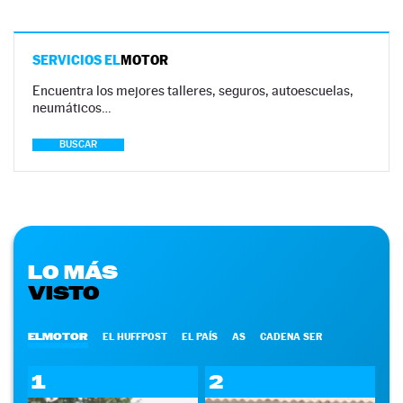
SERVICIOS EL
MOTOR
Encuentra los mejores talleres, seguros, autoescuelas,
neumáticos…
BUSCAR
LO MÁS
VISTO
ELMOTOR
EL HUFFPOST
EL PAÍS
AS
CADENA SER
1
2