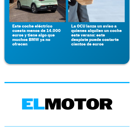
Este coche eléctrico
La OCU lanza un aviso a
cuesta menos de 14.000
quienes alquilen un coche
euros y tiene algo que
este verano: este
muchos BMW ya no
despiste puede costarte
ofrecen
cientos de euros