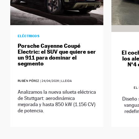
ELÉCTRICOS
Porsche Cayenne Coupé
Electric: el SUV que quiere ser
El coc
un 911 para dominar el
los al
segmento
Nº4
RUBÉN PÉREZ
|
24/04/2026
| LLEIDA
EL
Analizamos la nueva silueta eléctrica
de Stuttgart: aerodinámica
Diseño 
mejorada y hasta 850 kW (1.156 CV)
vangua
de potencia.
redefi