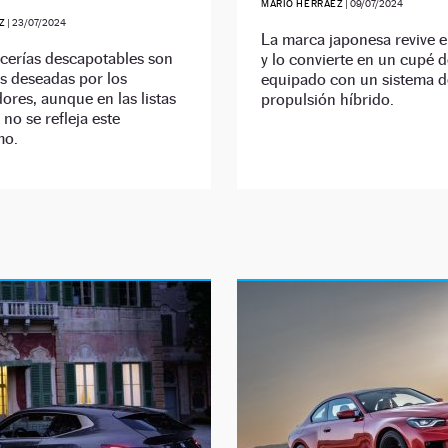
MARIO HERRÁEZ
|
09/07/2024
Z
|
23/07/2024
La marca japonesa revive 
cerías descapotables son
y lo convierte en un cupé 
s deseadas por los
equipado con un sistema d
res, aunque en las listas
propulsión híbrido.
 no se refleja este
mo.