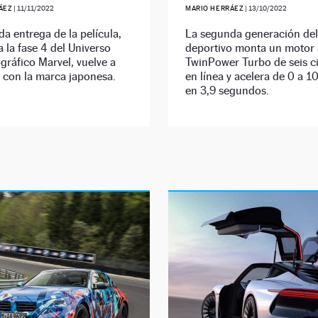
ÁEZ
|
11/11/2022
MARIO HERRÁEZ
|
13/10/2022
a entrega de la película,
La segunda generación de
a la fase 4 del Universo
deportivo monta un motor 
ráfico Marvel, vuelve a
TwinPower Turbo de seis ci
 con la marca japonesa.
en línea y acelera de 0 a 
en 3,9 segundos.