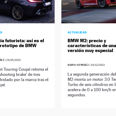
AD
ACTUALIDAD
a futurista: así es el
BMW M2: precio y
prototipo de BMW
características de un
versión muy especial
ÁEZ
|
23/05/2023
MARIO HERRÁEZ
|
24/12/2022
pt Touring Coupé retoma el
La segunda generación d
shooting brake’ de tres
M2 monta un motor 3.0 T
lvidado por la marca tras el
Turbo de seis cilindros en l
pé.
acelera de 0 a 100 km/h e
segundos.