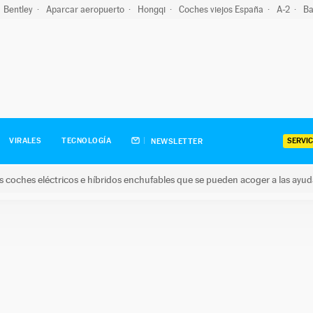
Bentley
Aparcar aeropuerto
Hongqi
Coches viejos España
A-2
Ba
SERVIC
VIRALES
TECNOLOGÍA
NEWSLETTER
s coches eléctricos e híbridos enchufables que se pueden acoger a las ayu
hes eléctricos e híbridos enchufables que se pueden acoger a la