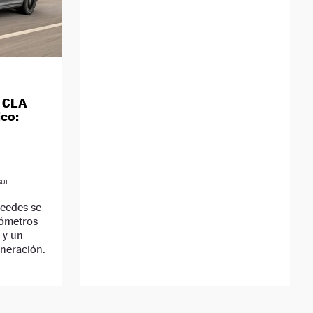
 CLA
ico:
GUE
rcedes se
lómetros
 y un
eneración.