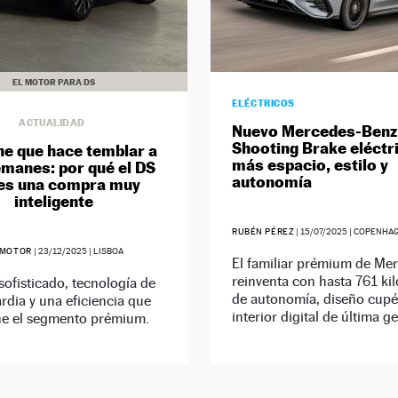
EL MOTOR PARA DS
ELÉCTRICOS
ACTUALIDAD
Nuevo Mercedes-Benz
Shooting Brake eléctr
he que hace temblar a
más espacio, estilo y
emanes: por qué el DS
autonomía
 es una compra muy
inteligente
RUBÉN PÉREZ
|
15/07/2025
| COPENHA
 MOTOR
|
23/12/2025
| LISBOA
El familiar prémium de Me
reinventa con hasta 761 ki
sofisticado, tecnología de
de autonomía, diseño cupé
rdia y una eficiencia que
interior digital de última g
ne el segmento prémium.