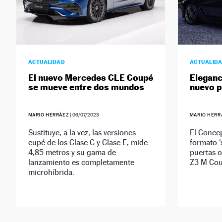
ACTUALIDAD
ACTUALID
El nuevo Mercedes CLE Coupé
Eleganci
se mueve entre dos mundos
nuevo 
MARIO HERRÁEZ
|
06/07/2023
MARIO HERR
Sustituye, a la vez, las versiones
El Conce
cupé de los Clase C y Clase E, mide
formato ‘
4,85 metros y su gama de
puertas o
lanzamiento es completamente
Z3 M Cou
microhíbrida.