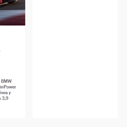
a
el BMW
winPower
ínea y
n 3,9