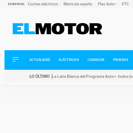
Coches eléctricos
Matrícula españa
Plan Auto+
VTC
ES NOTICIA:
ACTUALIDAD
ELÉCTRICOS
CONDUCIR
ACTUALIDAD
ELÉCTRICOS
CONDUCIR
PRUEBAS
PRUEBAS
Saltar
VIRALES
LO ÚLTIMO
La Lista Blanca del Programa Auto+: todos lo
al
PODCAST
LO ÚLTIMO
La Lista Blanca del Programa Auto+: todos los coc
contenido
MOTOS
TECNOLOGÍA
SUPERCOCHES
MOTORTV
PREMIOS
SERVICIOS