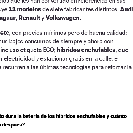
ios que les han convertido en referencias en sus
luye
11 modelos
de siete fabricantes distintos:
Audi
aguar
,
Renault
y
Volkswagen.
oste
, con precios mínimos pero de buena calidad;
 sus bajos consumos de siempre y ahora con
incluso etiqueta ECO;
híbridos enchufables
, que
 electricidad y estacionar gratis en la calle, e
e recurren a las últimas tecnologías para reforzar la
o dura la batería de los híbridos enchufables y cuánto
n después?