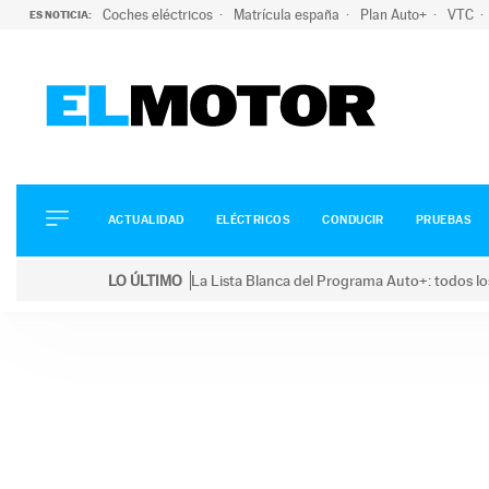
Coches eléctricos
Matrícula españa
Plan Auto+
VTC
ES NOTICIA:
ACTUALIDAD
ELÉCTRICOS
CONDUCIR
ACTUALIDAD
ELÉCTRICOS
CONDUCIR
PRUEBAS
PRUEBAS
Saltar
VIRALES
LO ÚLTIMO
La Lista Blanca del Programa Auto+: todos lo
al
PODCAST
LO ÚLTIMO
La Lista Blanca del Programa Auto+: todos los coc
contenido
MOTOS
TECNOLOGÍA
SUPERCOCHES
MOTORTV
PREMIOS
SERVICIOS