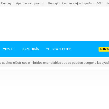
Bentley
Aparcar aeropuerto
Hongqi
Coches viejos España
A-2
Ba
SERVIC
VIRALES
TECNOLOGÍA
NEWSLETTER
s coches eléctricos e híbridos enchufables que se pueden acoger a las ayu
hes eléctricos e híbridos enchufables que se pueden acoger a la