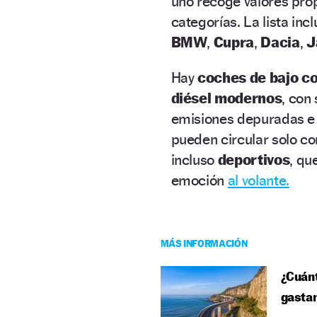
uno recoge valores prop
categorías. La lista inc
BMW
,
Cupra
,
Dacia
,
J
Hay
coches de bajo c
diésel modernos
, con
emisiones depuradas e 
pueden circular solo con
incluso
deportivos
, qu
emoción
al volante.
MÁS INFORMACIÓN
¿Cuánt
gasta