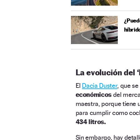
¿Pued
híbrid
La evolución del ‘
El
Dacia Duster
, que se
económicos
del mercad
maestra, porque tiene u
para cumplir como coc
434 litros.
Sin embargo, hay detal