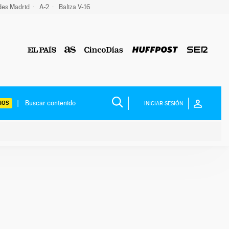
des Madrid
A-2
Baliza V-16
IOS
INICIAR SESIÓN