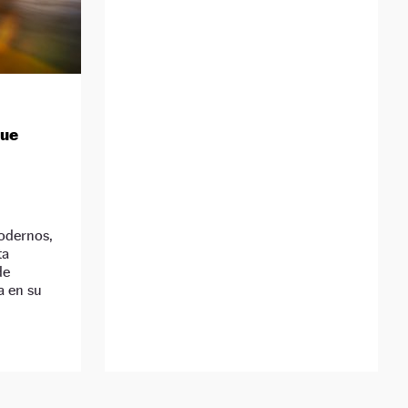
que
modernos,
ta
de
a en su