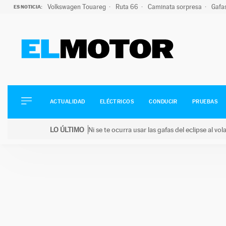
Volkswagen Touareg
Ruta 66
Caminata sorpresa
Gafa
ES NOTICIA:
ACTUALIDAD
ELÉCTRICOS
CONDUCIR
ACTUALIDAD
ELÉCTRICOS
CONDUCIR
PRUEBAS
PRUEBAS
Saltar
VIRALES
LO ÚLTIMO
Ni se te ocurra usar las gafas del eclipse al v
al
PODCAST
LO ÚLTIMO
Ni se te ocurra usar las gafas del eclipse al volant
contenido
MOTOS
TECNOLOGÍA
SUPERCOCHES
MOTORTV
PREMIOS
SERVICIOS