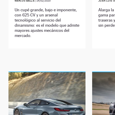
MARCOS BAEZA
|
14/02/2020
JUAN LUIS 
Un cupé grande, bajo e imponente,
Alarga la
con 625 CV y un arsenal
gama para
tecnológico al servicio del
traseras 
dinamismo: es el modelo que admite
sin perd
mayores ajustes mecánicos del
mercado.