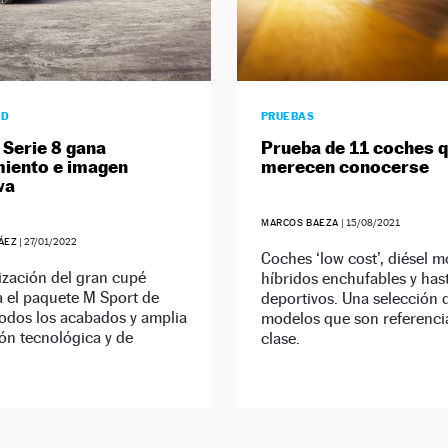
AD
PRUEBAS
Serie 8 gana
Prueba de 11 coches 
iento e imagen
merecen conocerse
va
MARCOS BAEZA
|
15/08/2021
ÁEZ
|
27/01/2022
Coches ‘low cost’, diésel 
ización del gran cupé
híbridos enchufables y has
 el paquete M Sport de
deportivos. Una selección 
todos los acabados y amplia
modelos que son referenci
ón tecnológica y de
clase.