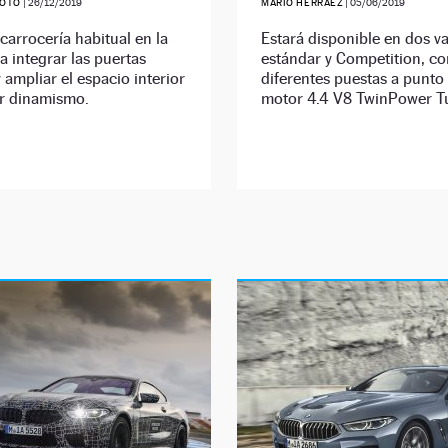
SOTO
|
26/12/2019
MARIO HERRÁEZ
|
05/06/2019
 carrocería habitual en la
Estará disponible en dos va
 integrar las puertas
estándar y Competition, co
y ampliar el espacio interior
diferentes puestas a punto
er dinamismo.
motor 4.4 V8 TwinPower T