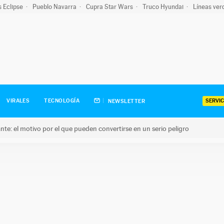
s Eclipse
Pueblo Navarra
Cupra Star Wars
Truco Hyundai
Líneas ver
SERVIC
VIRALES
TECNOLOGÍA
NEWSLETTER
olante: el motivo por el que pueden convertirse en un serio peligro
e: el motivo por el que pueden convertirse en un serio peligro