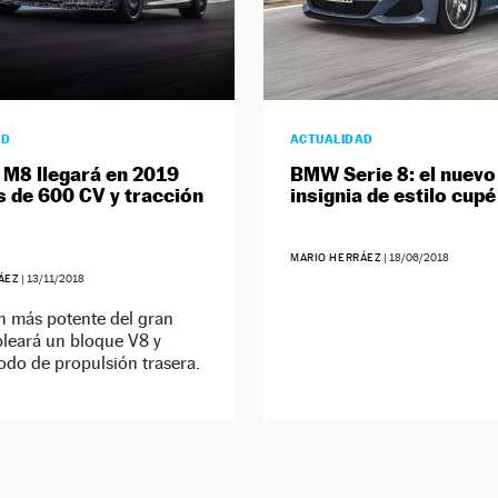
AD
ACTUALIDAD
M8 llegará en 2019
BMW Serie 8: el nuevo
 de 600 CV y tracción
insignia de estilo cupé
MARIO HERRÁEZ
|
18/06/2018
ÁEZ
|
13/11/2018
n más potente del gran
leará un bloque V8 y
do de propulsión trasera.