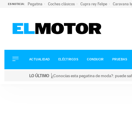
Pegatina
Coches clásicos
Cupra rey Felipe
Caravana l
ES NOTICIA:
ACTUALIDAD
ELÉCTRICOS
CONDUCIR
ACTUALIDAD
ELÉCTRICOS
CONDUCIR
PRUEBAS
PRUEBAS
Saltar
VIRALES
LO ÚLTIMO
¿Conocías esta pegatina de moda?: puede salv
al
PODCAST
LO ÚLTIMO
¿Conocías esta pegatina de moda?: puede salvar tu
contenido
MOTOS
TECNOLOGÍA
SUPERCOCHES
MOTORTV
PREMIOS
SERVICIOS