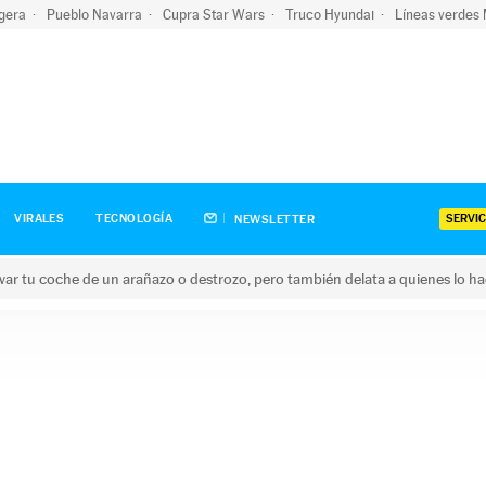
igera
Pueblo Navarra
Cupra Star Wars
Truco Hyundai
Líneas verdes
SERVIC
VIRALES
TECNOLOGÍA
NEWSLETTER
ar tu coche de un arañazo o destrozo, pero también delata a quienes lo h
 coche de un arañazo o destrozo, pero también delata a quienes 