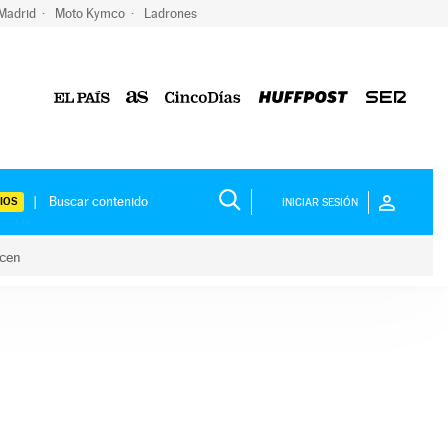
 Madrid
Moto Kymco
Ladrones
IOS
INICIAR SESIÓN
acen
lo hacen