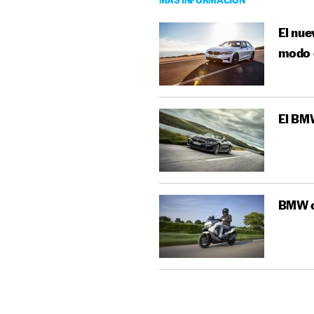
El nue
modo 
El BMW
BMW c