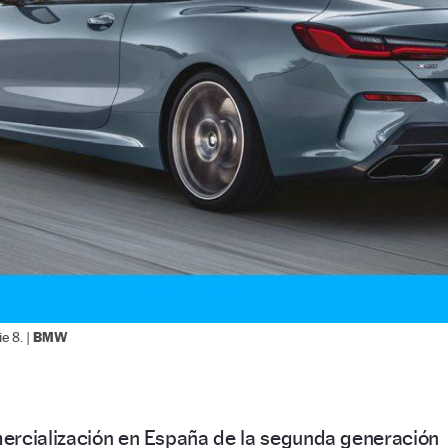
BMW
e 8. |
ercialización en España de la segunda generación