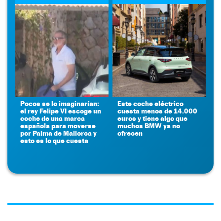
Pocos se lo imaginarían:
Este coche eléctrico
el rey Felipe VI escoge un
cuesta menos de 14.000
coche de una marca
euros y tiene algo que
española para moverse
muchos BMW ya no
por Palma de Mallorca y
ofrecen
esto es lo que cuesta