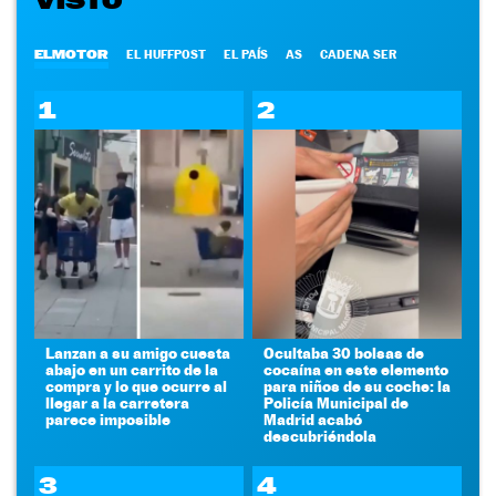
ELMOTOR
EL HUFFPOST
EL PAÍS
AS
CADENA SER
1
2
Lanzan a su amigo cuesta
Ocultaba 30 bolsas de
abajo en un carrito de la
cocaína en este elemento
compra y lo que ocurre al
para niños de su coche: la
llegar a la carretera
Policía Municipal de
parece imposible
Madrid acabó
descubriéndola
3
4