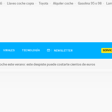
-16
Llaves coche copia
Toyota
Alquiler coche
Gasolina 95 o 98
Lam
SERVIC
VIRALES
TECNOLOGÍA
NEWSLETTER
oche este verano: este despiste puede costarte cientos de euros
este verano: este despiste puede costarte cientos de euros