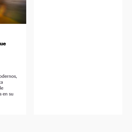
que
modernos,
ta
de
a en su