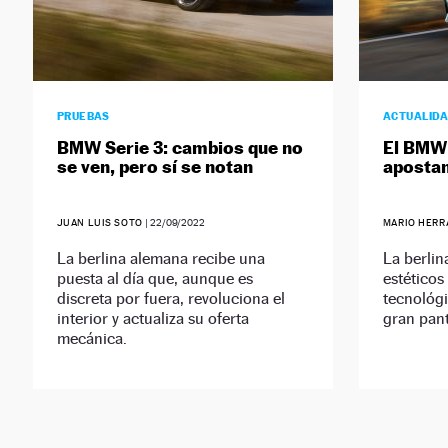
PRUEBAS
ACTUALID
BMW Serie 3: cambios que no
El BMW 
se ven, pero sí se notan
apostan
JUAN LUIS SOTO
|
22/09/2022
MARIO HERR
La berlina alemana recibe una
La berlin
puesta al día que, aunque es
estéticos
discreta por fuera, revoluciona el
tecnológ
interior y actualiza su oferta
gran pan
mecánica.