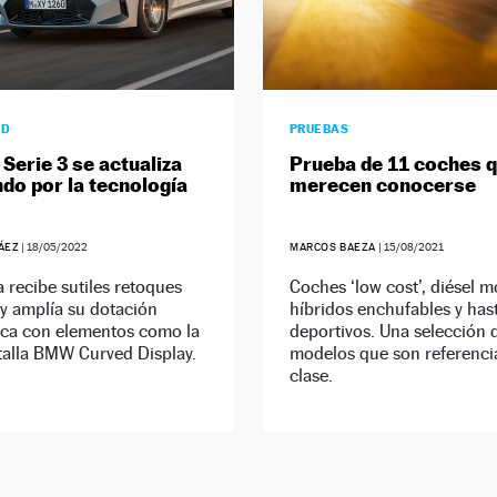
AD
PRUEBAS
Serie 3 se actualiza
Prueba de 11 coches 
do por la tecnología
merecen conocerse
ÁEZ
|
18/05/2022
MARCOS BAEZA
|
15/08/2021
a recibe sutiles retoques
Coches ‘low cost’, diésel 
 y amplía su dotación
híbridos enchufables y has
ica con elementos como la
deportivos. Una selección 
talla BMW Curved Display.
modelos que son referenci
clase.