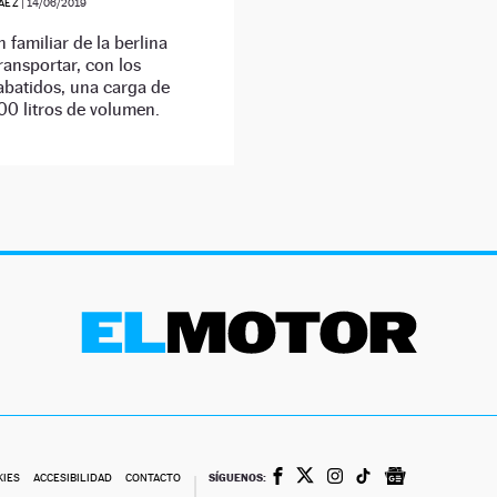
ÁEZ
|
14/06/2019
n familiar de la berlina
ransportar, con los
abatidos, una carga de
00 litros de volumen.
SÍGUENOS:
KIES
ACCESIBILIDAD
CONTACTO