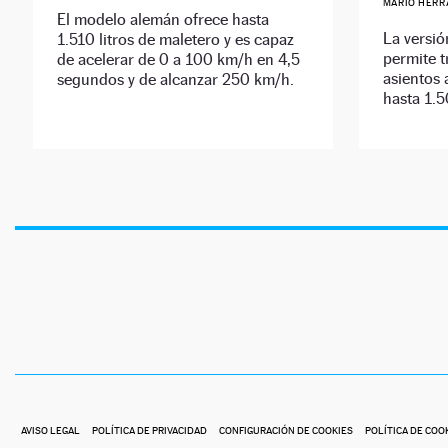
MARIO HERR
El modelo alemán ofrece hasta
La versió
1.510 litros de maletero y es capaz
permite t
de acelerar de 0 a 100 km/h en 4,5
asientos 
segundos y de alcanzar 250 km/h.
hasta 1.5
AVISO LEGAL
POLÍTICA DE PRIVACIDAD
CONFIGURACIÓN DE COOKIES
POLÍTICA DE COO