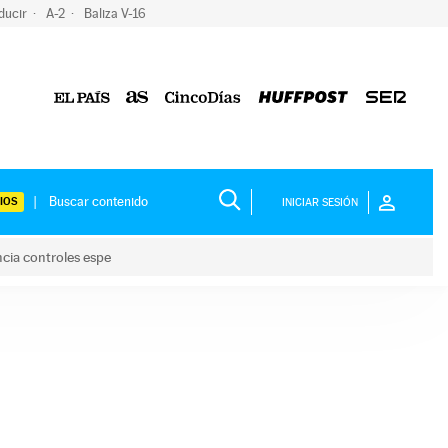
ducir
A-2
Baliza V-16
IOS
INICIAR SESIÓN
ncia controles espe
 y anuncia controles espe