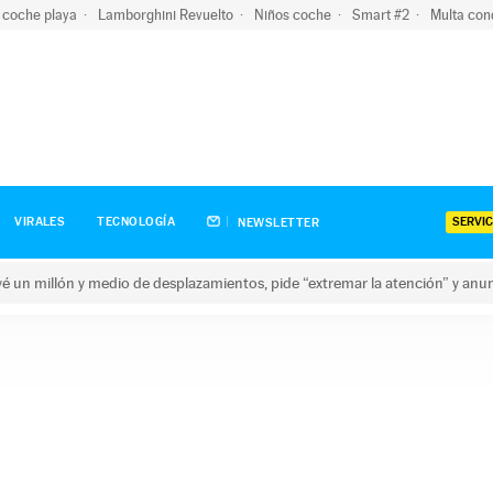
 coche playa
Lamborghini Revuelto
Niños coche
Smart #2
Multa con
SERVIC
VIRALES
TECNOLOGÍA
NEWSLETTER
revé un millón y medio de desplazamientos, pide “extremar la atención” y anu
n millón y medio de desplazamientos, pide “extremar la atención”