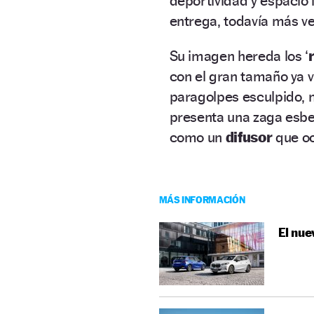
deportividad y espacio 
entrega, todavía más ve
Su imagen hereda los ‘
con el gran tamaño ya v
paragolpes esculpido, m
presenta una zaga esbel
como un
difusor
que oc
MÁS INFORMACIÓN
El nue