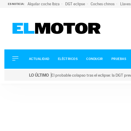
Alquilar coche Ibiza
DGT eclipse
Coches chinos
Llaves
ES NOTICIA:
ACTUALIDAD
ELÉCTRICOS
CONDUCIR
ACTUALIDAD
ELÉCTRICOS
CONDUCIR
PRUEBAS
PRUEBAS
Saltar
VIRALES
LO ÚLTIMO
El probable colapso tras el eclipse: la DGT p
al
PODCAST
LO ÚLTIMO
El probable colapso tras el eclipse: la DGT prevé u
contenido
MOTOS
TECNOLOGÍA
SUPERCOCHES
MOTORTV
PREMIOS
SERVICIOS