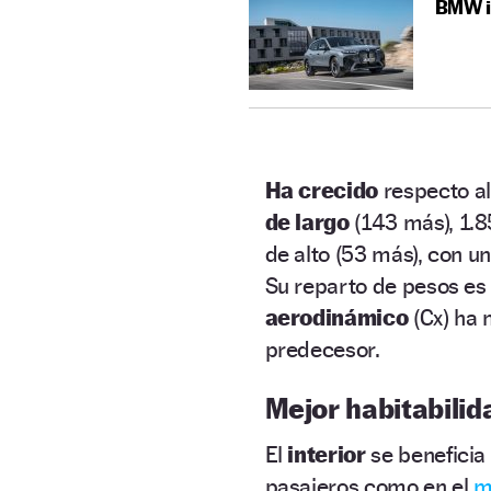
BMW iX
Ha crecido
respecto al
de largo
(143 más), 1.8
de alto (53 más), con u
Su reparto de pesos es
aerodinámico
(Cx) ha 
predecesor.
Mejor habitabilid
El
interior
se beneficia
pasajeros como en el
m