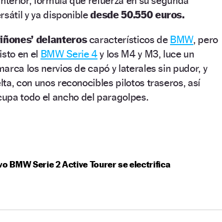
interior, fórmula que refuerza en su segunda
rsátil y ya disponible
desde 50.550 euros.
riñones’ delanteros
característicos de
BMW
, pero
isto en el
BMW Serie 4
y los M4 y M3, luce un
arca los nervios de capó y laterales sin pudor, y
ta, con unos reconocibles pilotos traseros, así
upa todo el ancho del paragolpes.
vo BMW Serie 2 Active Tourer se electrifica