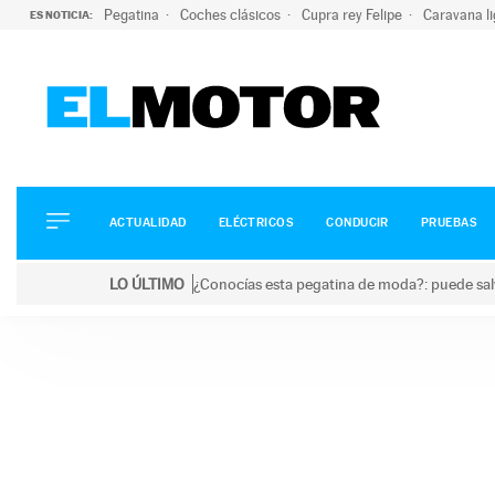
Pegatina
Coches clásicos
Cupra rey Felipe
Caravana l
ES NOTICIA:
ACTUALIDAD
ELÉCTRICOS
CONDUCIR
ACTUALIDAD
ELÉCTRICOS
CONDUCIR
PRUEBAS
PRUEBAS
Saltar
VIRALES
LO ÚLTIMO
¿Conocías esta pegatina de moda?: puede salv
al
PODCAST
LO ÚLTIMO
¿Conocías esta pegatina de moda?: puede salvar tu
contenido
MOTOS
TECNOLOGÍA
SUPERCOCHES
MOTORTV
PREMIOS
SERVICIOS