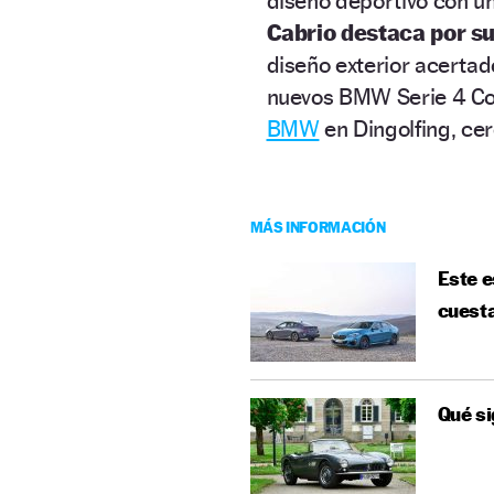
diseño deportivo con u
Cabrio destaca por su
diseño exterior acertad
nuevos BMW Serie 4 Cou
BMW
en Dingolfing, ce
MÁS INFORMACIÓN
Este e
cuest
Qué si