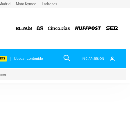
 Madrid
Moto Kymco
Ladrones
IOS
INICIAR SESIÓN
acen
lo hacen