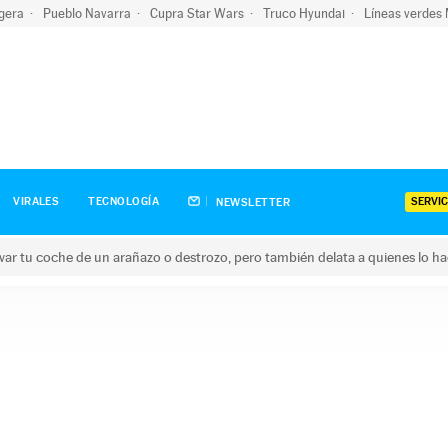
igera
Pueblo Navarra
Cupra Star Wars
Truco Hyundai
Líneas verdes
SERVIC
VIRALES
TECNOLOGÍA
NEWSLETTER
ar tu coche de un arañazo o destrozo, pero también delata a quienes lo h
 coche de un arañazo o destrozo, pero también delata a quienes 