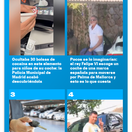
Ocultaba 30 bolsas de
Pocos se lo imaginarían:
cocaína en este elemento
el rey Felipe VI escoge un
para niños de su coche: la
coche de una marca
Policía Municipal de
española para moverse
Madrid acabó
por Palma de Mallorca y
descubriéndola
esto es lo que cuesta
3
4