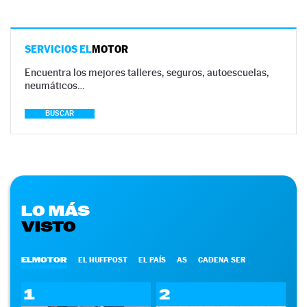
SERVICIOS EL
MOTOR
Encuentra los mejores talleres, seguros, autoescuelas,
neumáticos…
BUSCAR
LO MÁS
VISTO
ELMOTOR
EL HUFFPOST
EL PAÍS
AS
CADENA SER
1
2