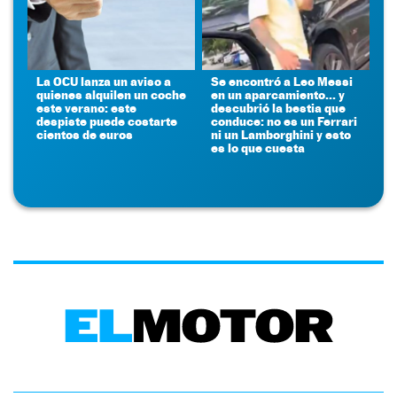
La OCU lanza un aviso a
Se encontró a Leo Messi
quienes alquilen un coche
en un aparcamiento... y
este verano: este
descubrió la bestia que
despiste puede costarte
conduce: no es un Ferrari
cientos de euros
ni un Lamborghini y esto
es lo que cuesta