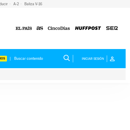
ducir
A-2
Baliza V-16
IOS
INICIAR SESIÓN
ium