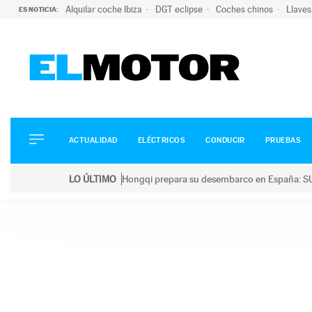
Alquilar coche Ibiza
DGT eclipse
Coches chinos
Llaves
ES NOTICIA:
ACTUALIDAD
ELÉCTRICOS
CONDUCIR
ACTUALIDAD
ELÉCTRICOS
CONDUCIR
PRUEBAS
PRUEBAS
Saltar
VIRALES
LO ÚLTIMO
Hongqi prepara su desembarco en España: SU
al
PODCAST
LO ÚLTIMO
Hongqi prepara su desembarco en España: SUV eléc
contenido
MOTOS
TECNOLOGÍA
SUPERCOCHES
MOTORTV
PREMIOS
SERVICIOS