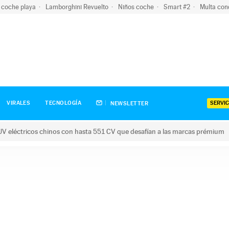
 coche playa
Lamborghini Revuelto
Niños coche
Smart #2
Multa con
SERVIC
VIRALES
TECNOLOGÍA
NEWSLETTER
V eléctricos chinos con hasta 551 CV que desafían a las marcas prémium
tricos chinos con hasta 551 CV que desafían a las marcas prém