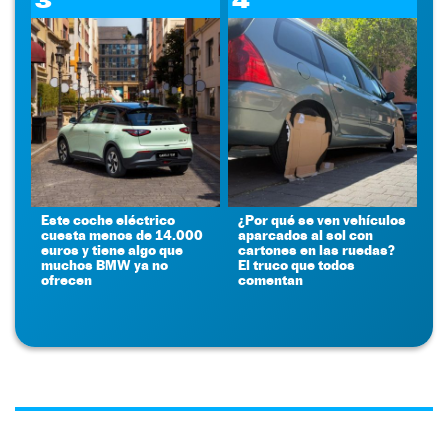
Este coche eléctrico
¿Por qué se ven vehículos
cuesta menos de 14.000
aparcados al sol con
euros y tiene algo que
cartones en las ruedas?
muchos BMW ya no
El truco que todos
ofrecen
comentan