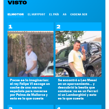
VISTO
ELMOTOR
EL HUFFPOST
EL PAÍS
AS
CADENA SER
1
2
Pocos se lo imaginarían:
Se encontró a Leo Messi
el rey Felipe VI escoge un
en un aparcamiento... y
coche de una marca
descubrió la bestia que
española para moverse
conduce: no es un Ferrari
por Palma de Mallorca y
ni un Lamborghini y esto
esto es lo que cuesta
es lo que cuesta
3
4