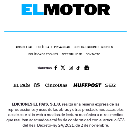
AVISO LEGAL
POLÍTICA DE PRIVACIDAD
CONFIGURACIÓN DE COOKIES
POLÍTICA DE COOKIES
ACCESIBILIDAD
CONTACTO
SÍGUENOS:
EDICIONES EL PAIS, S.L.U.
realiza una reserva expresa de las
reproducciones y usos de las obras y otras prestaciones accesibles
desde este sitio web a medios de lectura mecánica u otros medios
que resulten adecuados a tal fin de conformidad con el artículo 67.3
del Real Decreto-ley 24/2021, de 2 de noviembre.