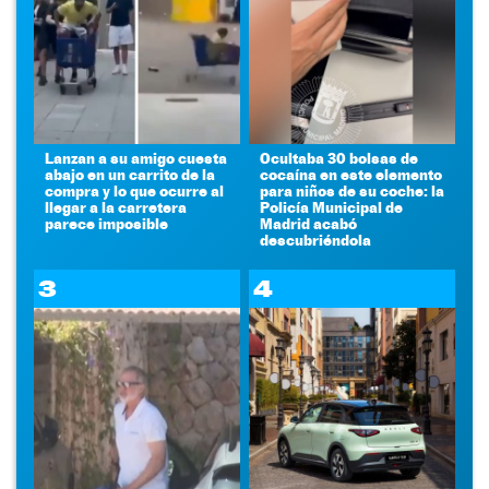
Lanzan a su amigo cuesta
Ocultaba 30 bolsas de
abajo en un carrito de la
cocaína en este elemento
compra y lo que ocurre al
para niños de su coche: la
llegar a la carretera
Policía Municipal de
parece imposible
Madrid acabó
descubriéndola
3
4