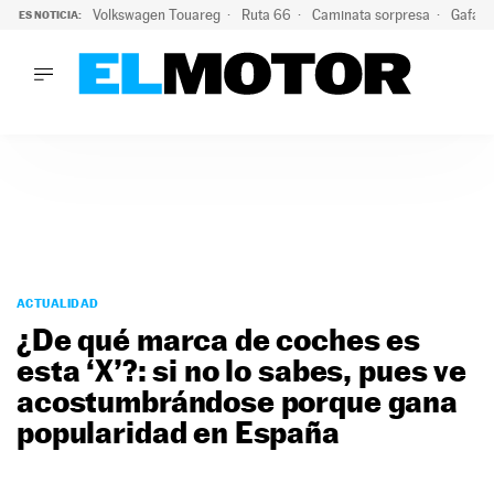
Volkswagen Touareg
Ruta 66
Caminata sorpresa
Gafas 
ES NOTICIA:
LO ÚLTIMO
Ni se te ocurra usar las gafas del eclipse al volante: el moti
LO ÚLTIMO
Ni se te ocurra usar las gafas del eclipse al volante: el motiv
ACTUALIDAD
ELÉCTRICOS
CONDUCIR
PRUEBAS
Saltar
VIRALES
al
ACTUALIDAD
PODCAST
contenido
¿De qué marca de coches es
MOTOS
esta ‘X’?: si no lo sabes, pues ve
TECNOLOGÍA
acostumbrándose porque gana
SUPERCOCHES
MOTORTV
popularidad en España
PREMIOS
SERVICIOS