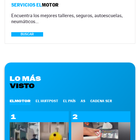
SERVICIOS EL
MOTOR
Encuentra los mejores talleres, seguros, autoescuelas,
neumáticos…
BUSCAR
LO MÁS
VISTO
ELMOTOR
EL HUFFPOST
EL PAÍS
AS
CADENA SER
1
2