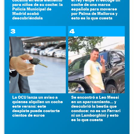
para niños de su coche: la
coche de una marca
Policía Municipal de
española para moverse
Madrid acabó
por Palma de Mallorca y
descubriéndola
esto es lo que cuesta
3
4
La OCU lanza un aviso a
Se encontró a Leo Messi
quienes alquilen un coche
en un aparcamiento... y
este verano: este
descubrió la bestia que
despiste puede costarte
conduce: no es un Ferrari
cientos de euros
ni un Lamborghini y esto
es lo que cuesta