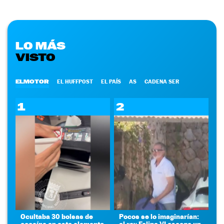
LO MÁS
VISTO
ELMOTOR
EL HUFFPOST
EL PAÍS
AS
CADENA SER
1
2
Ocultaba 30 bolsas de
Pocos se lo imaginarían:
cocaína en este elemento
el rey Felipe VI escoge un