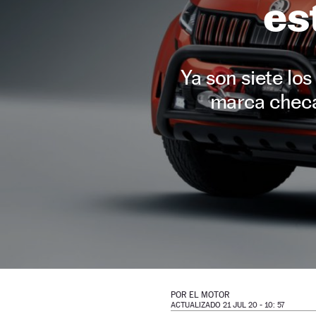
es
Ya son siete lo
marca checa
POR
EL MOTOR
ACTUALIZADO 21 JUL 20 - 10: 57