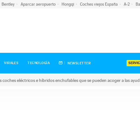
Bentley
Aparcar aeropuerto
Hongqi
Coches viejos España
A-2
Ba
SERVIC
VIRALES
TECNOLOGÍA
NEWSLETTER
s coches eléctricos e híbridos enchufables que se pueden acoger a las ayu
hes eléctricos e híbridos enchufables que se pueden acoger a la