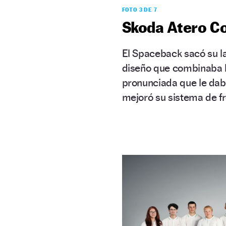
FOTO 3 DE 7
Skoda Atero Co
El Spaceback sacó su l
diseño que combinaba lo
pronunciada que le daba
mejoró su sistema de fre