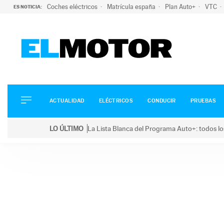
Coches eléctricos
Matrícula españa
Plan Auto+
VTC
ES NOTICIA:
ACTUALIDAD
ELÉCTRICOS
CONDUCIR
ACTUALIDAD
ELÉCTRICOS
CONDUCIR
PRUEBAS
PRUEBAS
Saltar
VIRALES
LO ÚLTIMO
La Lista Blanca del Programa Auto+: todos lo
al
PODCAST
LO ÚLTIMO
La Lista Blanca del Programa Auto+: todos los coc
contenido
MOTOS
TECNOLOGÍA
SUPERCOCHES
MOTORTV
PREMIOS
SERVICIOS