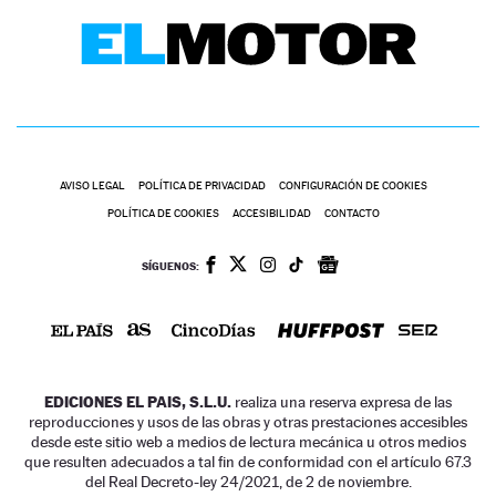
AVISO LEGAL
POLÍTICA DE PRIVACIDAD
CONFIGURACIÓN DE COOKIES
POLÍTICA DE COOKIES
ACCESIBILIDAD
CONTACTO
SÍGUENOS:
EDICIONES EL PAIS, S.L.U.
realiza una reserva expresa de las
reproducciones y usos de las obras y otras prestaciones accesibles
desde este sitio web a medios de lectura mecánica u otros medios
que resulten adecuados a tal fin de conformidad con el artículo 67.3
del Real Decreto-ley 24/2021, de 2 de noviembre.