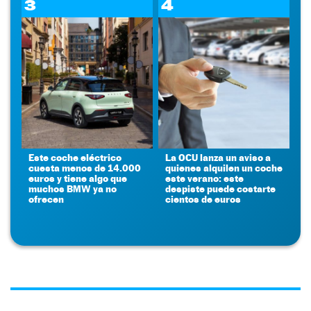
3
4
Este coche eléctrico
La OCU lanza un aviso a
cuesta menos de 14.000
quienes alquilen un coche
euros y tiene algo que
este verano: este
muchos BMW ya no
despiste puede costarte
ofrecen
cientos de euros