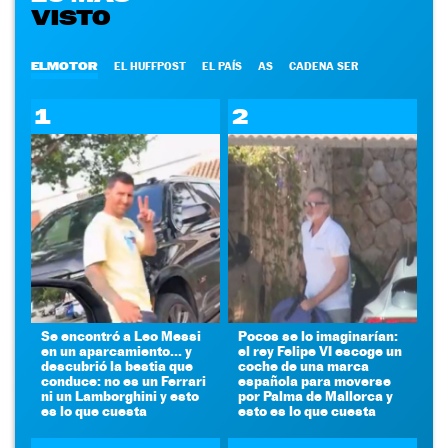
VISTO
ELMOTOR
EL HUFFPOST
EL PAÍS
AS
CADENA SER
1
2
Se encontró a Leo Messi
Pocos se lo imaginarían:
en un aparcamiento... y
el rey Felipe VI escoge un
descubrió la bestia que
coche de una marca
conduce: no es un Ferrari
española para moverse
ni un Lamborghini y esto
por Palma de Mallorca y
es lo que cuesta
esto es lo que cuesta