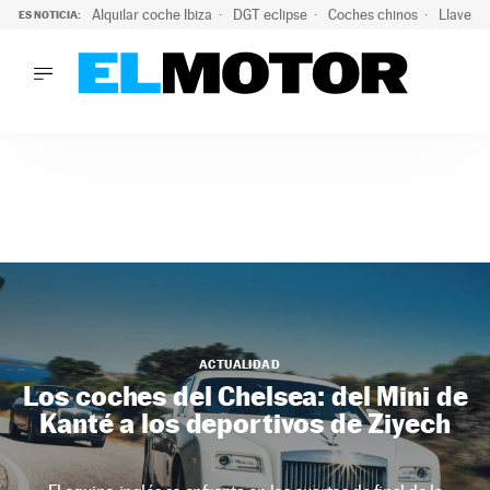
Alquilar coche Ibiza
DGT eclipse
Coches chinos
Llaves 
ES NOTICIA:
LO ÚLTIMO
Hongqi prepara su desembarco en España: SUV eléctricos c
LO ÚLTIMO
Hongqi prepara su desembarco en España: SUV eléctricos c
ACTUALIDAD
ELÉCTRICOS
CONDUCIR
PRUEBAS
Saltar
VIRALES
al
PODCAST
contenido
MOTOS
TECNOLOGÍA
ACTUALIDAD
Los coches del Chelsea: del Mini de
SUPERCOCHES
Kanté a los deportivos de Ziyech
MOTORTV
PREMIOS
SERVICIOS