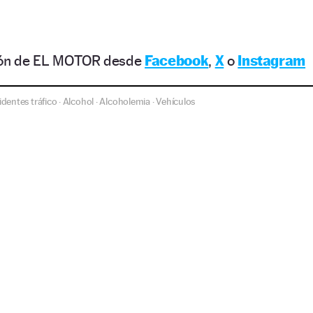
ción de EL MOTOR desde
Facebook
,
X
o
Instagram
dentes tráfico
Alcohol
Alcoholemia
Vehículos
·
·
·