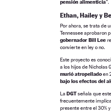
pensión alimenticia
”.
Ethan, Hailey y B
Por ahora, se trata de u
Tennessee aprobaron po
gobernador Bill Lee
re
convierte en ley o no.
Este proyecto es cono
a los hijos de Nicholas
murió atropellado
en 
bajo los efectos del a
La
DGT
señala que este
frecuentemente implicad
presente entre el 30% y