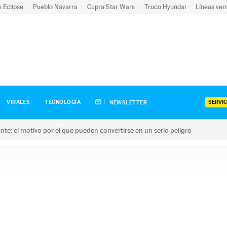
s Eclipse
Pueblo Navarra
Cupra Star Wars
Truco Hyundai
Líneas ver
SERVIC
VIRALES
TECNOLOGÍA
NEWSLETTER
olante: el motivo por el que pueden convertirse en un serio peligro
e: el motivo por el que pueden convertirse en un serio peligro