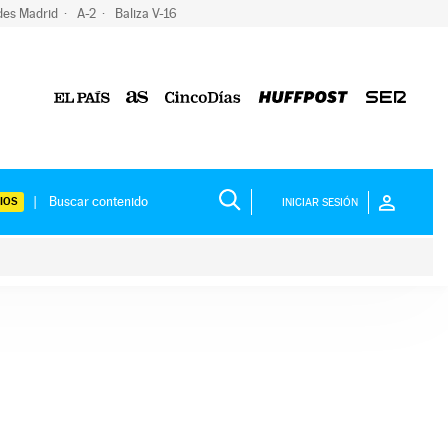
des Madrid
A-2
Baliza V-16
IOS
INICIAR SESIÓN