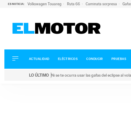
Volkswagen Touareg
Ruta 66
Caminata sorpresa
Gafa
ES NOTICIA:
ACTUALIDAD
ELÉCTRICOS
CONDUCIR
ACTUALIDAD
ELÉCTRICOS
CONDUCIR
PRUEBAS
PRUEBAS
Saltar
VIRALES
LO ÚLTIMO
Ni se te ocurra usar las gafas del eclipse al v
al
PODCAST
LO ÚLTIMO
Ni se te ocurra usar las gafas del eclipse al volant
contenido
MOTOS
TECNOLOGÍA
SUPERCOCHES
MOTORTV
PREMIOS
SERVICIOS