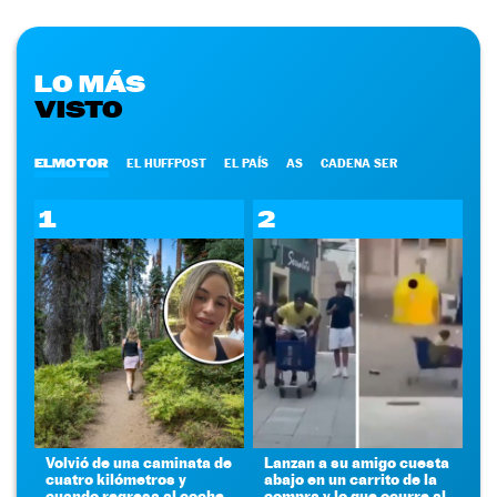
LO MÁS
VISTO
ELMOTOR
EL HUFFPOST
EL PAÍS
AS
CADENA SER
1
2
Volvió de una caminata de
Lanzan a su amigo cuesta
cuatro kilómetros y
abajo en un carrito de la
cuando regresa al coche
compra y lo que ocurre al