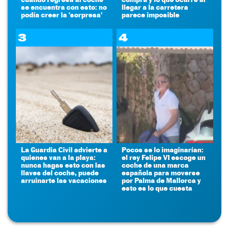
se encuentra con esto: no
llegar a la carretera
podía creer la 'sorpresa'
parece imposible
3
4
La Guardia Civil advierte a
Pocos se lo imaginarían:
quienes van a la playa:
el rey Felipe VI escoge un
nunca hagas esto con las
coche de una marca
llaves del coche, puede
española para moverse
arruinarte las vacaciones
por Palma de Mallorca y
esto es lo que cuesta