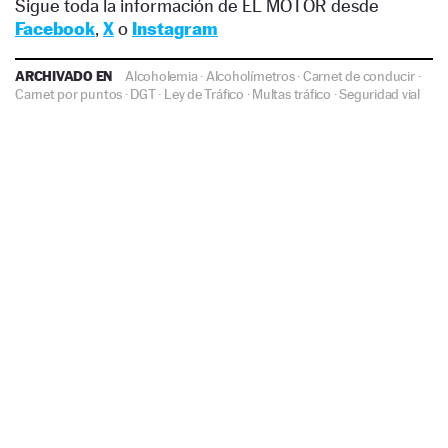
Sigue toda la información de EL MOTOR desde
Facebook
,
X
o
Instagram
ARCHIVADO EN
Alcoholemia
·
Alcoholímetros
·
Carnet de conducir
·
Carnet por puntos
·
DGT
·
Ley de Tráfico
·
Multas tráfico
·
Seguridad vial