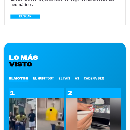
neumáticos…
BUSCAR
LO MÁS
VISTO
ELMOTOR
EL HUFFPOST
EL PAÍS
AS
CADENA SER
1
2