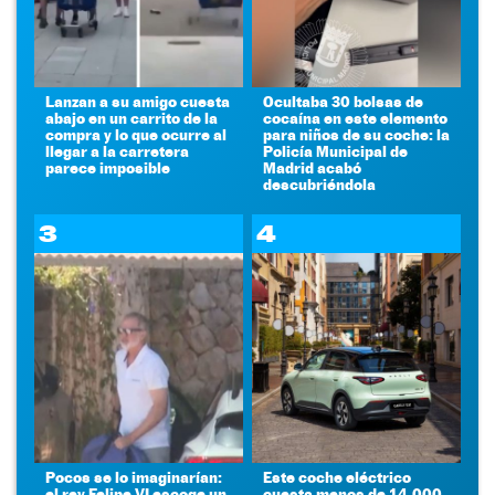
Lanzan a su amigo cuesta
Ocultaba 30 bolsas de
abajo en un carrito de la
cocaína en este elemento
compra y lo que ocurre al
para niños de su coche: la
llegar a la carretera
Policía Municipal de
parece imposible
Madrid acabó
descubriéndola
3
4
Pocos se lo imaginarían:
Este coche eléctrico
el rey Felipe VI escoge un
cuesta menos de 14.000