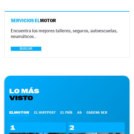
SERVICIOS EL
MOTOR
Encuentra los mejores talleres, seguros, autoescuelas,
neumáticos…
BUSCAR
LO MÁS
VISTO
ELMOTOR
EL HUFFPOST
EL PAÍS
AS
CADENA SER
1
2