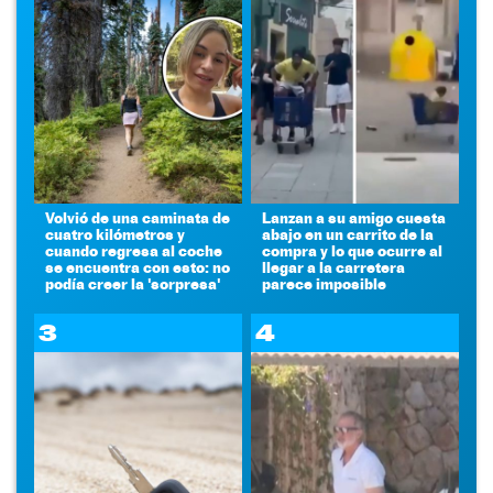
Volvió de una caminata de
Lanzan a su amigo cuesta
cuatro kilómetros y
abajo en un carrito de la
cuando regresa al coche
compra y lo que ocurre al
se encuentra con esto: no
llegar a la carretera
podía creer la 'sorpresa'
parece imposible
3
4