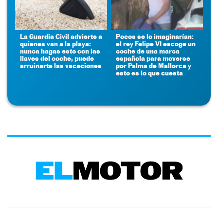
La Guardia Civil advierte a
Pocos se lo imaginarían:
quienes van a la playa:
el rey Felipe VI escoge un
nunca hagas esto con las
coche de una marca
llaves del coche, puede
española para moverse
arruinarte las vacaciones
por Palma de Mallorca y
esto es lo que cuesta