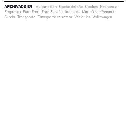
ARCHIVADO EN
Automoción
·
Coche del año
·
Coches
·
Economía
·
Empresas
·
Fiat
·
Ford
·
Ford España
·
Industria
·
Mini
·
Opel
·
Renault
·
Skoda
·
Transporte
·
Transporte carretera
·
Vehículos
·
Volkswagen