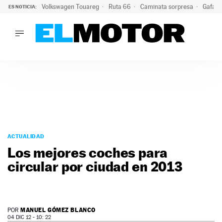
Volkswagen Touareg
Ruta 66
Caminata sorpresa
Gafas 
ES NOTICIA:
LO ÚLTIMO
Ni se te ocurra usar las gafas del eclipse al volante: el moti
LO ÚLTIMO
Ni se te ocurra usar las gafas del eclipse al volante: el motiv
ACTUALIDAD
ELÉCTRICOS
CONDUCIR
PRUEBAS
Saltar
VIRALES
al
ACTUALIDAD
PODCAST
contenido
Los mejores coches para
MOTOS
circular por ciudad en 2013
TECNOLOGÍA
SUPERCOCHES
MOTORTV
PREMIOS
MANUEL GÓMEZ BLANCO
POR
SERVICIOS
04 DIC 12 - 10: 22