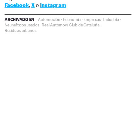
Facebook
,
X
o
Instagram
ARCHIVADO EN
Automoción
·
Economía
·
Empresas
·
Industria
·
Neumáticos usados
·
Real Automóvil Club de Cataluña
·
Residuos urbanos