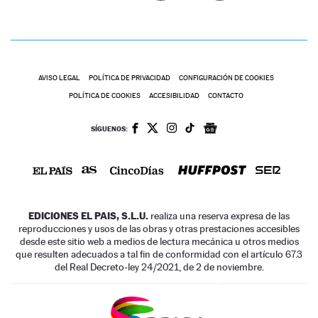
AVISO LEGAL
POLÍTICA DE PRIVACIDAD
CONFIGURACIÓN DE COOKIES
POLÍTICA DE COOKIES
ACCESIBILIDAD
CONTACTO
SÍGUENOS:
EDICIONES EL PAIS, S.L.U.
realiza una reserva expresa de las
reproducciones y usos de las obras y otras prestaciones accesibles
desde este sitio web a medios de lectura mecánica u otros medios
que resulten adecuados a tal fin de conformidad con el artículo 67.3
del Real Decreto-ley 24/2021, de 2 de noviembre.