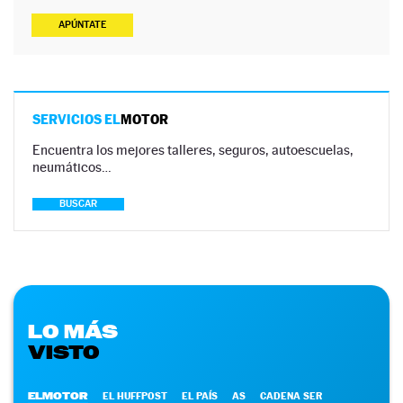
APÚNTATE
SERVICIOS EL
MOTOR
Encuentra los mejores talleres, seguros, autoescuelas,
neumáticos…
BUSCAR
LO MÁS
VISTO
ELMOTOR
EL HUFFPOST
EL PAÍS
AS
CADENA SER