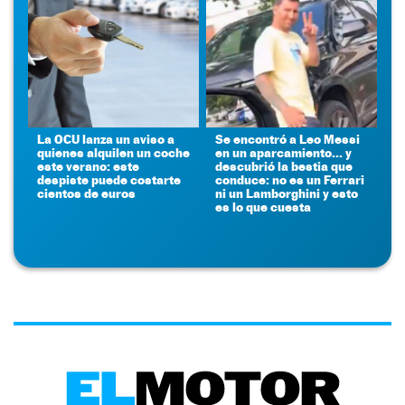
La OCU lanza un aviso a
Se encontró a Leo Messi
quienes alquilen un coche
en un aparcamiento... y
este verano: este
descubrió la bestia que
despiste puede costarte
conduce: no es un Ferrari
cientos de euros
ni un Lamborghini y esto
es lo que cuesta