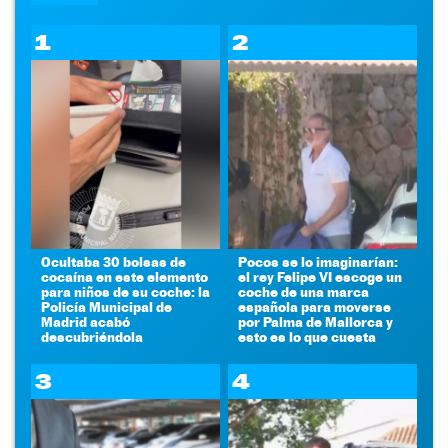
1
2
Ocultaba 30 bolsas de
Pocos se lo imaginarían:
cocaína en este elemento
el rey Felipe VI escoge un
para niños de su coche: la
coche de una marca
Policía Municipal de
española para moverse
Madrid acabó
por Palma de Mallorca y
descubriéndola
esto es lo que cuesta
3
4