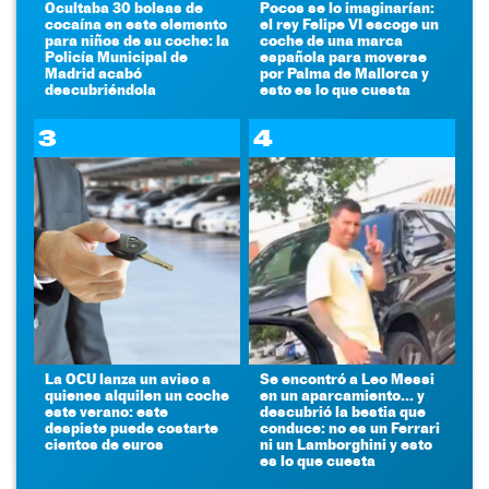
Ocultaba 30 bolsas de
Pocos se lo imaginarían:
cocaína en este elemento
el rey Felipe VI escoge un
para niños de su coche: la
coche de una marca
Policía Municipal de
española para moverse
Madrid acabó
por Palma de Mallorca y
descubriéndola
esto es lo que cuesta
3
4
La OCU lanza un aviso a
Se encontró a Leo Messi
quienes alquilen un coche
en un aparcamiento... y
este verano: este
descubrió la bestia que
despiste puede costarte
conduce: no es un Ferrari
cientos de euros
ni un Lamborghini y esto
es lo que cuesta