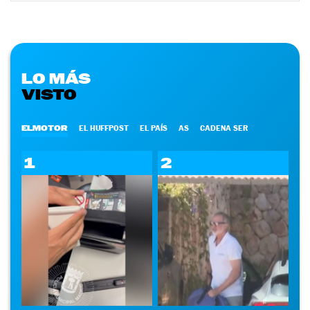
LO MÁS
VISTO
ELMOTOR
EL HUFFPOST
EL PAÍS
AS
CADENA SER
1
2