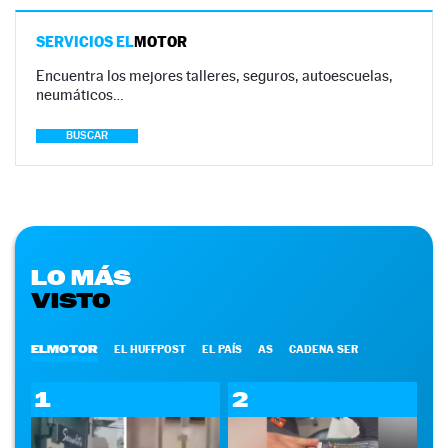
SERVICIOS EL
MOTOR
Encuentra los mejores talleres, seguros, autoescuelas,
neumáticos…
BUSCAR
LO MÁS
VISTO
ELMOTOR
EL HUFFPOST
EL PAÍS
AS
CADENA SER
1
2