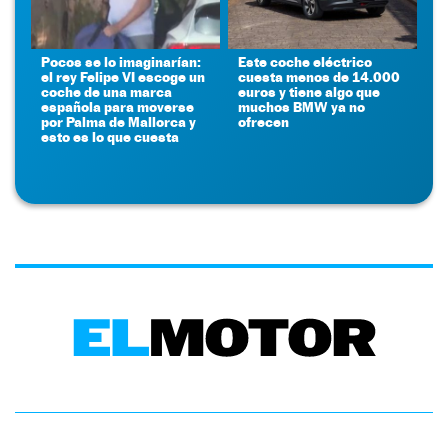
Pocos se lo imaginarían:
Este coche eléctrico
el rey Felipe VI escoge un
cuesta menos de 14.000
coche de una marca
euros y tiene algo que
española para moverse
muchos BMW ya no
por Palma de Mallorca y
ofrecen
esto es lo que cuesta