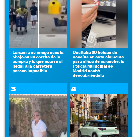
Lanzan a su amigo cuesta
Ocultaba 30 bolsas de
abajo en un carrito de la
cocaína en este elemento
compra y lo que ocurre al
para niños de su coche: la
llegar a la carretera
Policía Municipal de
parece imposible
Madrid acabó
descubriéndola
3
4