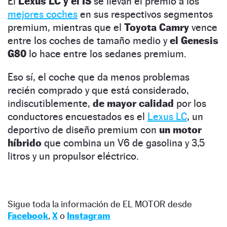
El
Lexus LC y el IS
se llevan el premio a los
mejores coches
en sus respectivos segmentos
premium, mientras que el
Toyota Camry
vence
entre los coches de tamaño medio y
el Genesis
G80
lo hace entre los sedanes premium.
Eso sí, el coche que da menos problemas
recién comprado y que está considerado,
indiscutiblemente,
de mayor calidad
por los
conductores encuestados es el
Lexus LC
, un
deportivo de diseño premium con
un motor
híbrido
que combina un V6 de gasolina y 3,5
litros y un propulsor eléctrico.
Sigue toda la información de EL MOTOR desde
Facebook
,
X
o
Instagram