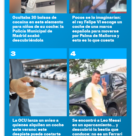
Ocultaba 30 bolsas de
Pocos se lo imaginarían:
cocaína en este elemento
el rey Felipe VI escoge un
para niños de su coche: la
coche de una marca
Policía Municipal de
española para moverse
Madrid acabó
por Palma de Mallorca y
descubriéndola
esto es lo que cuesta
3
4
La OCU lanza un aviso a
Se encontró a Leo Messi
quienes alquilen un coche
en un aparcamiento... y
este verano: este
descubrió la bestia que
despiste puede costarte
conduce: no es un Ferrari