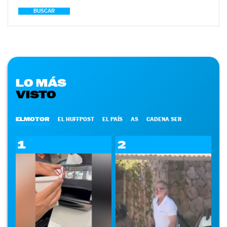
BUSCAR
LO MÁS
VISTO
ELMOTOR
EL HUFFPOST
EL PAÍS
AS
CADENA SER
1
2