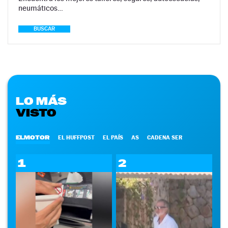
neumáticos…
BUSCAR
LO MÁS
VISTO
ELMOTOR
EL HUFFPOST
EL PAÍS
AS
CADENA SER
1
2