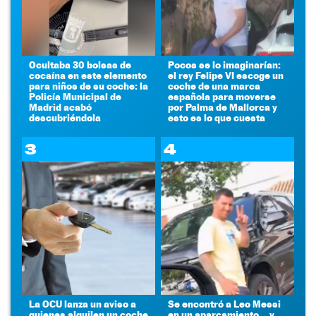
Ocultaba 30 bolsas de
Pocos se lo imaginarían:
cocaína en este elemento
el rey Felipe VI escoge un
para niños de su coche: la
coche de una marca
Policía Municipal de
española para moverse
Madrid acabó
por Palma de Mallorca y
descubriéndola
esto es lo que cuesta
3
4
La OCU lanza un aviso a
Se encontró a Leo Messi
quienes alquilen un coche
en un aparcamiento... y