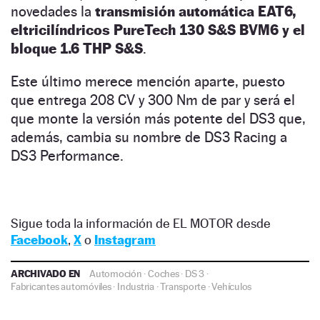
novedades la
transmisión automática EAT6,
eltricilíndricos PureTech 130 S&S BVM6 y el
bloque 1.6 THP S&S
.
Este último merece mención aparte, puesto
que entrega 208 CV y 300 Nm de par y será el
que monte la versión más potente del DS3 que,
además, cambia su nombre de DS3 Racing a
DS3 Performance.
Sigue toda la información de EL MOTOR desde
Facebook
,
X
o
Instagram
ARCHIVADO EN
Automoción
·
Coches
·
DS 3
·
Fabricantes automóviles
·
Industria
·
Transporte
·
Vehículos