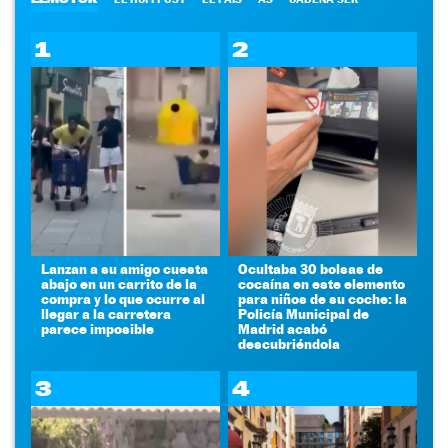
1
2
Lanzan a su amigo cuesta
Ocultaba 30 bolsas de
abajo en un carrito de la
cocaína en este elemento
compra y lo que ocurre al
para niños de su coche: la
llegar a la carretera
Policía Municipal de
parece imposible
Madrid acabó
descubriéndola
3
4