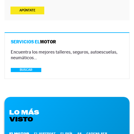
APÚNTATE
SERVICIOS EL
MOTOR
Encuentra los mejores talleres, seguros, autoescuelas,
neumáticos…
BUSCAR
LO MÁS
VISTO
ELMOTOR
EL HUFFPOST
EL PAÍS
AS
CADENA SER