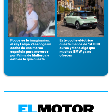
Pocos se lo imaginarían:
Este coche eléctrico
el rey Felipe VI escoge un
cuesta menos de 14.000
coche de una marca
euros y tiene algo que
española para moverse
muchos BMW ya no
por Palma de Mallorca y
ofrecen
esto es lo que cuesta