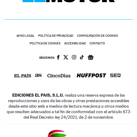
AVISO LEGAL
POLÍTICA DE PRIVACIDAD
CONFIGURACIÓN DE COOKIES
POLÍTICA DE COOKIES
ACCESIBILIDAD
CONTACTO
SÍGUENOS:
EDICIONES EL PAIS, S.L.U.
realiza una reserva expresa de las
reproducciones y usos de las obras y otras prestaciones accesibles
desde este sitio web a medios de lectura mecánica u otros medios
que resulten adecuados a tal fin de conformidad con el artículo 67.3
del Real Decreto-ley 24/2021, de 2 de noviembre.