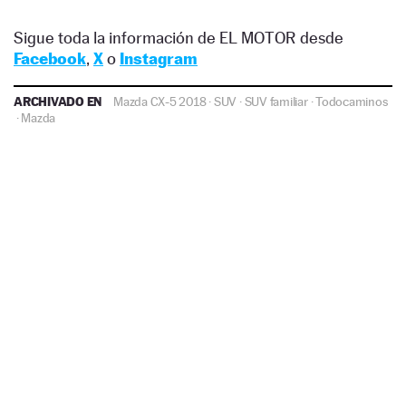
Sigue toda la información de EL MOTOR desde
Facebook
,
X
o
Instagram
ARCHIVADO EN
Mazda CX-5 2018
·
SUV
·
SUV familiar
·
Todocaminos
·
Mazda