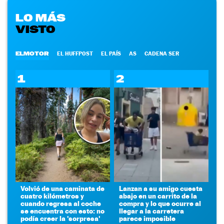
LO MÁS
VISTO
ELMOTOR
EL HUFFPOST
EL PAÍS
AS
CADENA SER
1
2
Volvió de una caminata de
Lanzan a su amigo cuesta
cuatro kilómetros y
abajo en un carrito de la
cuando regresa al coche
compra y lo que ocurre al
se encuentra con esto: no
llegar a la carretera
podía creer la 'sorpresa'
parece imposible