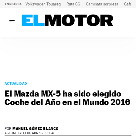
Volkswagen Touareg
Ruta 66
Caminata sorpresa
Gafas 
ES NOTICIA:
LO ÚLTIMO
Ni se te ocurra usar las gafas del eclipse al volante: el moti
LO ÚLTIMO
Ni se te ocurra usar las gafas del eclipse al volante: el motiv
ACTUALIDAD
ELÉCTRICOS
CONDUCIR
PRUEBAS
Saltar
VIRALES
al
ACTUALIDAD
PODCAST
contenido
El Mazda MX-5 ha sido elegido
MOTOS
Coche del Año en el Mundo 2016
TECNOLOGÍA
SUPERCOCHES
MOTORTV
PREMIOS
MANUEL GÓMEZ BLANCO
POR
SERVICIOS
ACTUALIZADO 06 ABR 16 - 08: 48