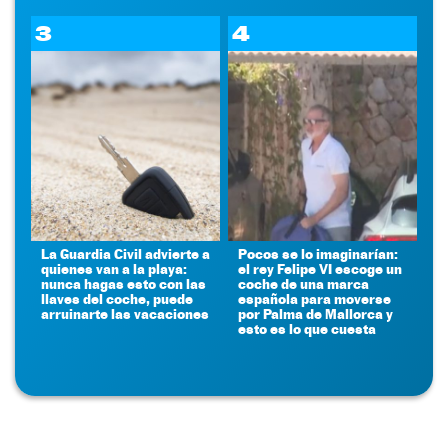
3
4
La Guardia Civil advierte a
Pocos se lo imaginarían:
quienes van a la playa:
el rey Felipe VI escoge un
nunca hagas esto con las
coche de una marca
llaves del coche, puede
española para moverse
arruinarte las vacaciones
por Palma de Mallorca y
esto es lo que cuesta