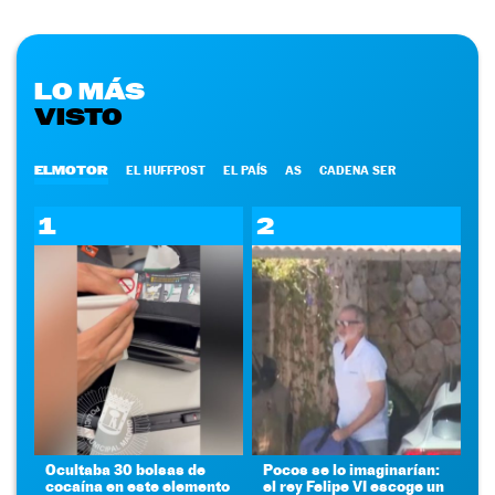
LO MÁS
VISTO
ELMOTOR
EL HUFFPOST
EL PAÍS
AS
CADENA SER
1
2
Ocultaba 30 bolsas de
Pocos se lo imaginarían:
cocaína en este elemento
el rey Felipe VI escoge un