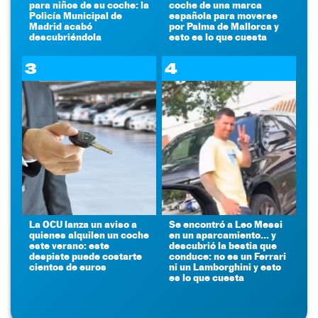
para niños de su coche: la
coche de una marca
Policía Municipal de
española para moverse
Madrid acabó
por Palma de Mallorca y
descubriéndola
esto es lo que cuesta
3
4
La OCU lanza un aviso a
Se encontró a Leo Messi
quienes alquilen un coche
en un aparcamiento... y
este verano: este
descubrió la bestia que
despiste puede costarte
conduce: no es un Ferrari
cientos de euros
ni un Lamborghini y esto
es lo que cuesta