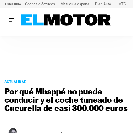
Coches eléctricos
Matrícula españa
Plan Auto+
VTC
ES NOTICIA:
LO ÚLTIMO
La Lista Blanca del Programa Auto+: todos los coches eléct
LO ÚLTIMO
La Lista Blanca del Programa Auto+: todos los coches eléctr
ACTUALIDAD
ELÉCTRICOS
CONDUCIR
PRUEBAS
Saltar
VIRALES
al
ACTUALIDAD
PODCAST
contenido
Por qué Mbappé no puede
MOTOS
conducir y el coche tuneado de
TECNOLOGÍA
Cucurella de casi 300.000 euros
SUPERCOCHES
MOTORTV
PREMIOS
SERVICIOS