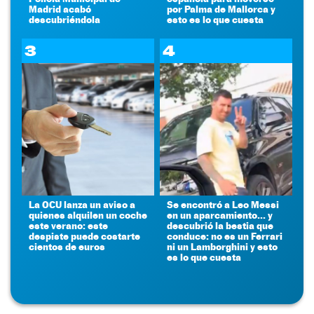
Madrid acabó
por Palma de Mallorca y
descubriéndola
esto es lo que cuesta
3
4
La OCU lanza un aviso a
Se encontró a Leo Messi
quienes alquilen un coche
en un aparcamiento... y
este verano: este
descubrió la bestia que
despiste puede costarte
conduce: no es un Ferrari
cientos de euros
ni un Lamborghini y esto
es lo que cuesta