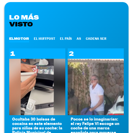
LO MÁS
VISTO
ELMOTOR
EL HUFFPOST
EL PAÍS
AS
CADENA SER
1
2
Ocultaba 30 bolsas de
Pocos se lo imaginarían:
cocaína en este elemento
el rey Felipe VI escoge un
para niños de su coche: la
coche de una marca
Policía Municipal de
española para moverse