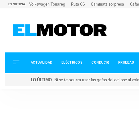
Volkswagen Touareg
Ruta 66
Caminata sorpresa
Gafa
ES NOTICIA:
ACTUALIDAD
ELÉCTRICOS
CONDUCIR
ACTUALIDAD
ELÉCTRICOS
CONDUCIR
PRUEBAS
PRUEBAS
Saltar
VIRALES
LO ÚLTIMO
Ni se te ocurra usar las gafas del eclipse al v
al
PODCAST
LO ÚLTIMO
Ni se te ocurra usar las gafas del eclipse al volant
contenido
MOTOS
TECNOLOGÍA
SUPERCOCHES
MOTORTV
PREMIOS
SERVICIOS