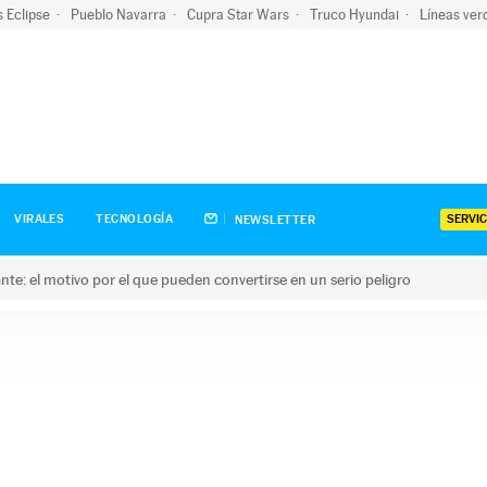
s Eclipse
Pueblo Navarra
Cupra Star Wars
Truco Hyundai
Líneas ver
SERVIC
VIRALES
TECNOLOGÍA
NEWSLETTER
olante: el motivo por el que pueden convertirse en un serio peligro
e: el motivo por el que pueden convertirse en un serio peligro