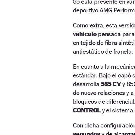
55 está presente en var
deportivo AMG Performa
Como extra, esta versió
vehículo
pensada para i
en tejido de fibra sintét
antiestático de franela.
En cuanto a la mecánica
estándar. Bajo el capó
desarrolla
585 CV
y 85
de nueve relaciones y a
bloqueos de diferencial
CONTROL
y el sistema
Con dicha configuració
segundos
y de alcanza