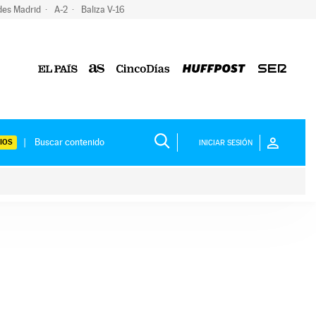
des Madrid
A-2
Baliza V-16
IOS
INICIAR SESIÓN