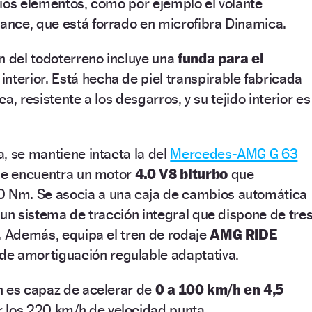
ios elementos, como por ejemplo el volante
nce, que está forrado en microfibra Dinamica.
n del todoterreno incluye una
funda para el
nterior. Está hecha de piel transpirable fabricada
ica, resistente a los desgarros, y su tejido interior es
, se mantiene intacta la del
Mercedes-AMG G 63
 se encuentra un motor
4.0 V8 biturbo
que
0 Nm. Se asocia a una caja de cambios automática
 un sistema de tracción integral que dispone de tre
. Además, equipa el tren de rodaje
AMG RIDE
 de amortiguación regulable adaptativa.
n es capaz de acelerar de
0 a 100 km/h en 4,5
r los 220 km/h de velocidad punta.