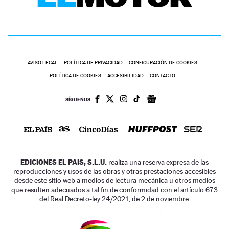
AVISO LEGAL
POLÍTICA DE PRIVACIDAD
CONFIGURACIÓN DE COOKIES
POLÍTICA DE COOKIES
ACCESIBILIDAD
CONTACTO
SÍGUENOS:
EDICIONES EL PAIS, S.L.U.
realiza una reserva expresa de las
reproducciones y usos de las obras y otras prestaciones accesibles
desde este sitio web a medios de lectura mecánica u otros medios
que resulten adecuados a tal fin de conformidad con el artículo 67.3
del Real Decreto-ley 24/2021, de 2 de noviembre.