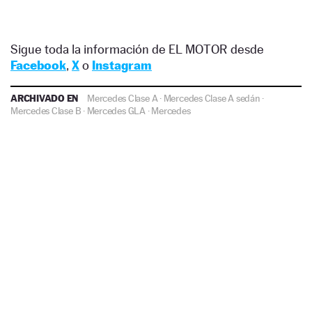
Sigue toda la información de EL MOTOR desde
Facebook
,
X
o
Instagram
ARCHIVADO EN
Mercedes Clase A
·
Mercedes Clase A sedán
·
Mercedes Clase B
·
Mercedes GLA
·
Mercedes