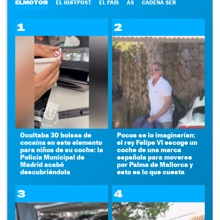
ELMOTOR
EL HUFFPOST
EL PAÍS
AS
CADENA SER
1
2
Ocultaba 30 bolsas de
Pocos se lo imaginarían:
cocaína en este elemento
el rey Felipe VI escoge un
para niños de su coche: la
coche de una marca
Policía Municipal de
española para moverse
Madrid acabó
por Palma de Mallorca y
descubriéndola
esto es lo que cuesta
3
4