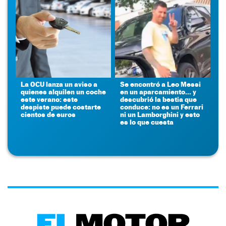
La OCU lanza un aviso a
Se encontró a Leo Messi
quienes alquilen un coche
en un aparcamiento... y
este verano: este
descubrió la bestia que
despiste puede costarte
conduce: no es un Ferrari
cientos de euros
ni un Lamborghini y esto
es lo que cuesta