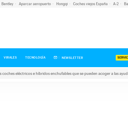
Bentley
Aparcar aeropuerto
Hongqi
Coches viejos España
A-2
Ba
SERVIC
VIRALES
TECNOLOGÍA
NEWSLETTER
s coches eléctricos e híbridos enchufables que se pueden acoger a las ayu
hes eléctricos e híbridos enchufables que se pueden acoger a la