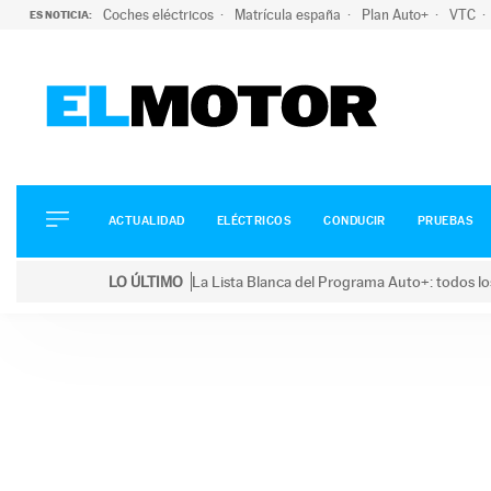
Coches eléctricos
Matrícula españa
Plan Auto+
VTC
ES NOTICIA:
ACTUALIDAD
ELÉCTRICOS
CONDUCIR
ACTUALIDAD
ELÉCTRICOS
CONDUCIR
PRUEBAS
PRUEBAS
Saltar
VIRALES
LO ÚLTIMO
La Lista Blanca del Programa Auto+: todos lo
al
PODCAST
LO ÚLTIMO
La Lista Blanca del Programa Auto+: todos los coc
contenido
MOTOS
TECNOLOGÍA
SUPERCOCHES
MOTORTV
PREMIOS
SERVICIOS