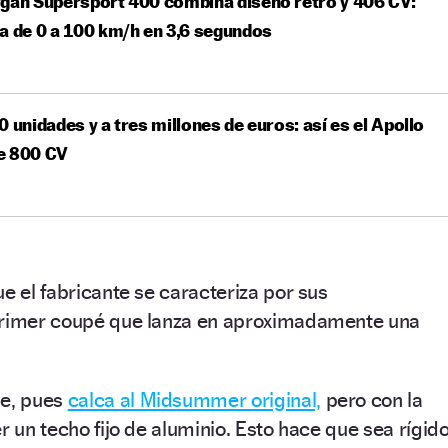
gan Supersport 400 combina diseño retro y 406 CV:
a de 0 a 100 km/h en 3,6 segundos
0 unidades y a tres millones de euros: así es el Apollo
e 800 CV
ue el fabricante se caracteriza por sus
primer coupé que lanza en aproximadamente una
le, pues
calca al Midsummer original,
pero con la
r un techo fijo de aluminio. Esto hace que sea rígid