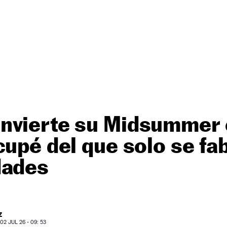
nvierte su Midsummer 
cupé del que solo se fa
dades
Z
2 JUL 26 - 09: 53