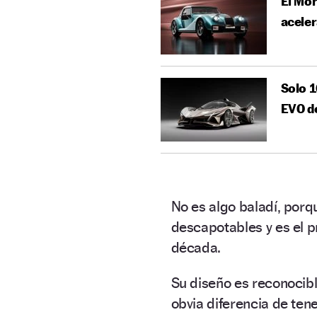
El Mor
aceler
Solo 1
EVO d
No es algo baladí, porq
descapotables y es el 
década.
Su diseño es reconocib
obvia diferencia de tene