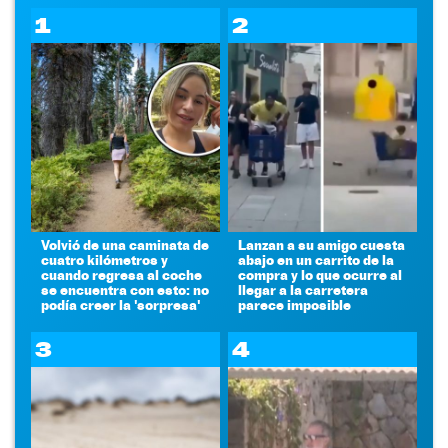
1
2
Volvió de una caminata de
Lanzan a su amigo cuesta
cuatro kilómetros y
abajo en un carrito de la
cuando regresa al coche
compra y lo que ocurre al
se encuentra con esto: no
llegar a la carretera
podía creer la 'sorpresa'
parece imposible
3
4