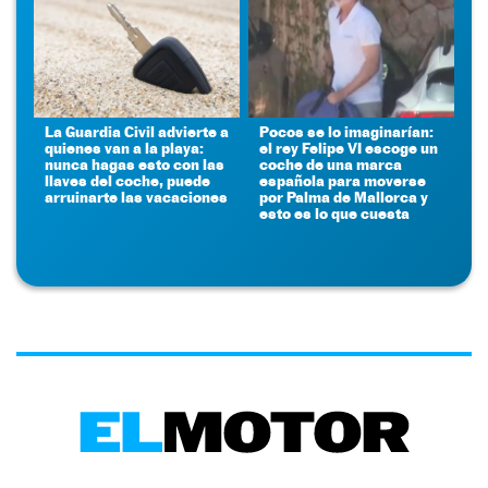
La Guardia Civil advierte a
Pocos se lo imaginarían:
quienes van a la playa:
el rey Felipe VI escoge un
nunca hagas esto con las
coche de una marca
llaves del coche, puede
española para moverse
arruinarte las vacaciones
por Palma de Mallorca y
esto es lo que cuesta