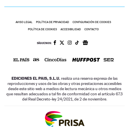
AVISO LEGAL
POLÍTICA DE PRIVACIDAD
CONFIGURACIÓN DE COOKIES
POLÍTICA DE COOKIES
ACCESIBILIDAD
CONTACTO
SÍGUENOS:
EDICIONES EL PAIS, S.L.U.
realiza una reserva expresa de las
reproducciones y usos de las obras y otras prestaciones accesibles
desde este sitio web a medios de lectura mecánica u otros medios
que resulten adecuados a tal fin de conformidad con el artículo 67.3
del Real Decreto-ley 24/2021, de 2 de noviembre.