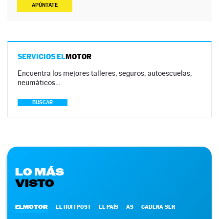
APÚNTATE
SERVICIOS EL
MOTOR
Encuentra los mejores talleres, seguros, autoescuelas,
neumáticos…
BUSCAR
LO MÁS
VISTO
ELMOTOR
EL HUFFPOST
EL PAÍS
AS
CADENA SER