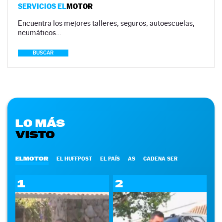
SERVICIOS EL
MOTOR
Encuentra los mejores talleres, seguros, autoescuelas,
neumáticos…
BUSCAR
LO MÁS
VISTO
ELMOTOR
EL HUFFPOST
EL PAÍS
AS
CADENA SER
1
2