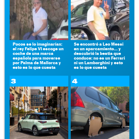
Pocos se lo imaginarían:
Se encontró a Leo Messi
el rey Felipe VI escoge un
en un aparcamiento... y
coche de una marca
descubrió la bestia que
española para moverse
conduce: no es un Ferrari
por Palma de Mallorca y
ni un Lamborghini y esto
esto es lo que cuesta
es lo que cuesta
3
4