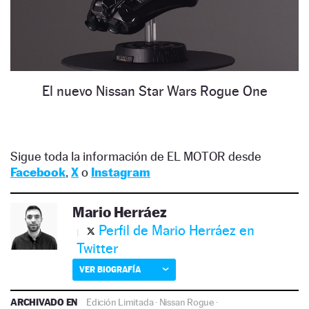
El nuevo Nissan Star Wars Rogue One
Sigue toda la información de EL MOTOR desde
Facebook
,
X
o
Instagram
Mario Herráez
Perfil de Mario Herráez en
Twitter
VER BIOGRAFÍA
ARCHIVADO EN
Edición Limitada
·
Nissan Rogue
·