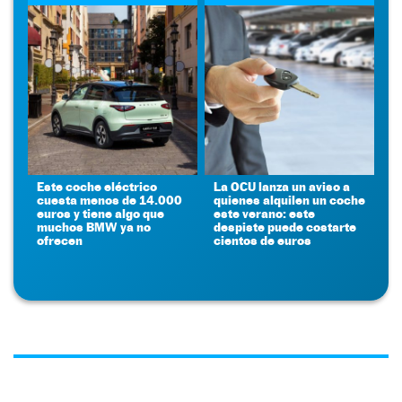
Este coche eléctrico
La OCU lanza un aviso a
cuesta menos de 14.000
quienes alquilen un coche
euros y tiene algo que
este verano: este
muchos BMW ya no
despiste puede costarte
ofrecen
cientos de euros