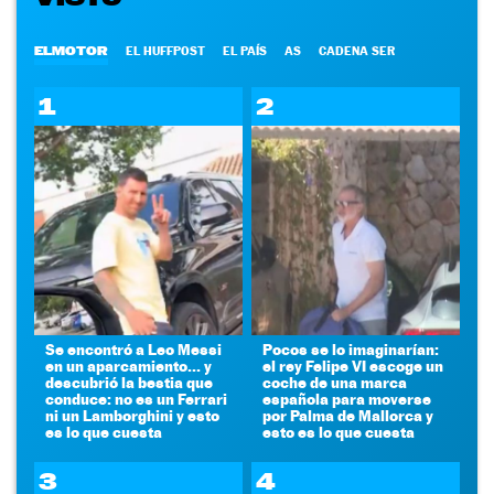
ELMOTOR
EL HUFFPOST
EL PAÍS
AS
CADENA SER
1
2
Se encontró a Leo Messi
Pocos se lo imaginarían:
en un aparcamiento... y
el rey Felipe VI escoge un
descubrió la bestia que
coche de una marca
conduce: no es un Ferrari
española para moverse
ni un Lamborghini y esto
por Palma de Mallorca y
es lo que cuesta
esto es lo que cuesta
3
4