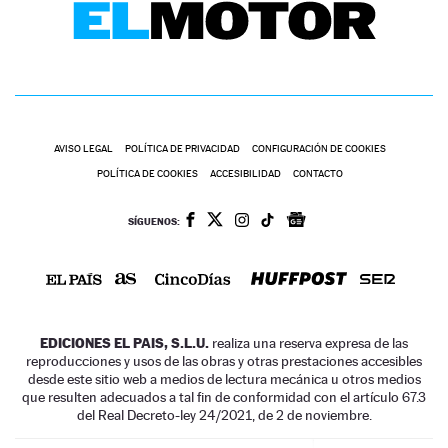
AVISO LEGAL
POLÍTICA DE PRIVACIDAD
CONFIGURACIÓN DE COOKIES
POLÍTICA DE COOKIES
ACCESIBILIDAD
CONTACTO
SÍGUENOS:
EDICIONES EL PAIS, S.L.U.
realiza una reserva expresa de las
reproducciones y usos de las obras y otras prestaciones accesibles
desde este sitio web a medios de lectura mecánica u otros medios
que resulten adecuados a tal fin de conformidad con el artículo 67.3
del Real Decreto-ley 24/2021, de 2 de noviembre.