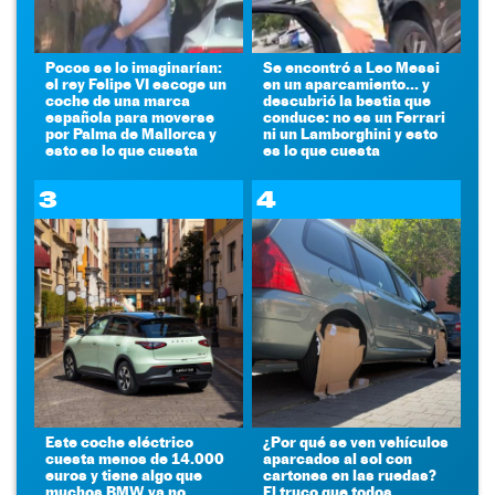
Pocos se lo imaginarían:
Se encontró a Leo Messi
el rey Felipe VI escoge un
en un aparcamiento... y
coche de una marca
descubrió la bestia que
española para moverse
conduce: no es un Ferrari
por Palma de Mallorca y
ni un Lamborghini y esto
esto es lo que cuesta
es lo que cuesta
3
4
Este coche eléctrico
¿Por qué se ven vehículos
cuesta menos de 14.000
aparcados al sol con
euros y tiene algo que
cartones en las ruedas?
muchos BMW ya no
El truco que todos