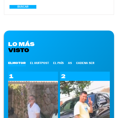
BUSCAR
LO MÁS
VISTO
ELMOTOR
EL HUFFPOST
EL PAÍS
AS
CADENA SER
1
2