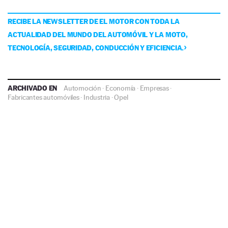
RECIBE LA NEWSLETTER DE EL MOTOR CON TODA LA
ACTUALIDAD DEL MUNDO DEL AUTOMÓVIL Y LA MOTO,
TECNOLOGÍA, SEGURIDAD, CONDUCCIÓN Y EFICIENCIA.
ARCHIVADO EN
Automoción
·
Economía
·
Empresas
·
Fabricantes automóviles
·
Industria
·
Opel