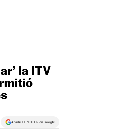
r’ la ITV
rmitió
es
Añadir EL MOTOR en Google