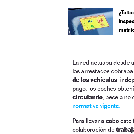
¿Te to
inspec
matrí
La red actuaba desde 
los arrestados cobraba
de los vehículos
, inde
pago, los coches obten
circulando
, pese a no 
normativa vigente.
Para llevar a cabo este 
colaboración de
trabaj