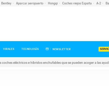
Bentley
Aparcar aeropuerto
Hongqi
Coches viejos España
A-2
Ba
SERVIC
VIRALES
TECNOLOGÍA
NEWSLETTER
s coches eléctricos e híbridos enchufables que se pueden acoger a las ayu
hes eléctricos e híbridos enchufables que se pueden acoger a la