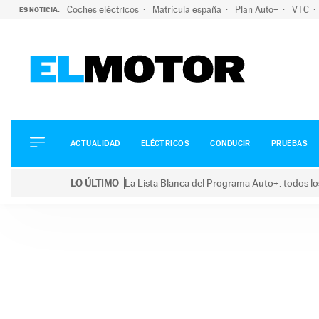
Coches eléctricos
Matrícula españa
Plan Auto+
VTC
ES NOTICIA:
ACTUALIDAD
ELÉCTRICOS
CONDUCIR
ACTUALIDAD
ELÉCTRICOS
CONDUCIR
PRUEBAS
PRUEBAS
Saltar
VIRALES
LO ÚLTIMO
La Lista Blanca del Programa Auto+: todos lo
al
PODCAST
LO ÚLTIMO
La Lista Blanca del Programa Auto+: todos los coc
contenido
MOTOS
TECNOLOGÍA
SUPERCOCHES
MOTORTV
PREMIOS
SERVICIOS