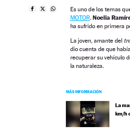
Es uno de los temas qu
MOTOR
.
Noelia Ramíre
ha sufrido en primera pe
La joven, amante del
tr
dio cuenta de que habí
recuperar su vehículo d
la naturaleza.
MÁS INFORMACIÓN
La man
km/h c