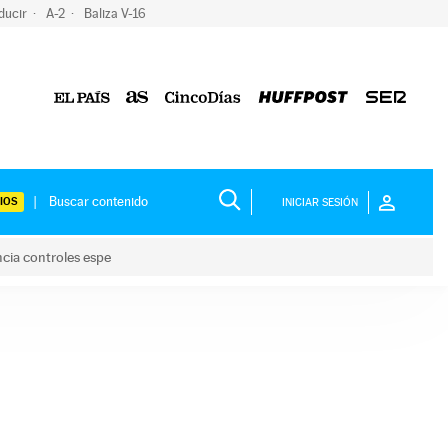
ducir
A-2
Baliza V-16
IOS
INICIAR SESIÓN
ncia controles espe
 y anuncia controles espe