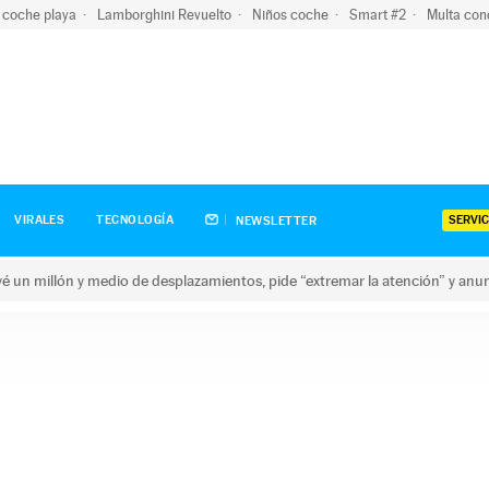
 coche playa
Lamborghini Revuelto
Niños coche
Smart #2
Multa con
SERVIC
VIRALES
TECNOLOGÍA
NEWSLETTER
revé un millón y medio de desplazamientos, pide “extremar la atención” y anu
n millón y medio de desplazamientos, pide “extremar la atención”