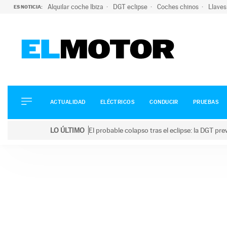
Alquilar coche Ibiza
DGT eclipse
Coches chinos
Llaves
ES NOTICIA:
ACTUALIDAD
ELÉCTRICOS
CONDUCIR
ACTUALIDAD
ELÉCTRICOS
CONDUCIR
PRUEBAS
PRUEBAS
Saltar
VIRALES
LO ÚLTIMO
El probable colapso tras el eclipse: la DGT p
al
PODCAST
LO ÚLTIMO
El probable colapso tras el eclipse: la DGT prevé u
contenido
MOTOS
TECNOLOGÍA
SUPERCOCHES
MOTORTV
PREMIOS
SERVICIOS