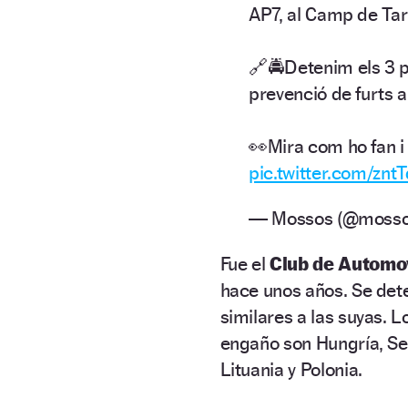
AP7, al Camp de Ta
🔗🚔Detenim els 3 p
prevenció de furts a
👀Mira com ho fan i 
pic.twitter.com/znt
— Mossos (@moss
Fue el
Club de Automo
hace unos años. Se det
similares a las suyas. 
engaño son Hungría, Ser
Lituania y Polonia.