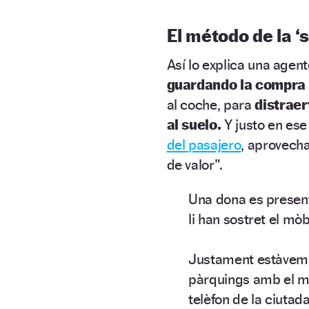
El método de la ‘
Así lo explica una agen
guardando la compra
al coche, para
distraer
al suelo.
Y justo en es
del pasajero
, aprovecha
de valor”.
Una dona es present
li han sostret el mòb
Justament estàvem i
pàrquings amb el mèt
telèfon de la ciuta