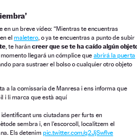
siembra’
te en un breve vídeo: “Mientras te encuentras
en el
maletero
, o ya te encuentras a punto de subir
te
, te harán
creer que se te ha caído algún objet
e momento llegará un cómplice que
abrirá la puerta
ndo para sustraer el bolso o cualquier otro objeto
a a la comissaria de Manresa i ens informa que
il i li marca que està aquí
dentificant uns ciutadans per furts en
ode sembra i, en l'escorcoll, localitzem el
dana. Els detenim
pic.twitter.com/q2JjSwflve