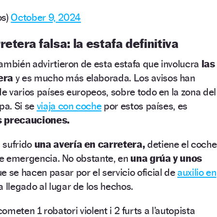
os)
October 9, 2024
etera falsa: la estafa definitiva
ambién advirtieron de esta estafa que involucra
las
era
y es mucho más elaborada. Los avisos han
 varios países europeos, sobre todo en la zona del
pa. Si se
viaja con coche
por estos países, es
s precauciones.
 sufrido
una avería en carretera,
detiene el coche
 de emergencia. No obstante, en
una grúa y unos
ue se hacen pasar por el servicio oficial de
auxilio en
a llegado al lugar de los hechos.
ometen 1 robatori violent i 2 furts a l’autopista