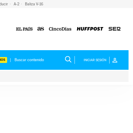
ducir
A-2
Baliza V-16
IOS
INICIAR SESIÓN
ium