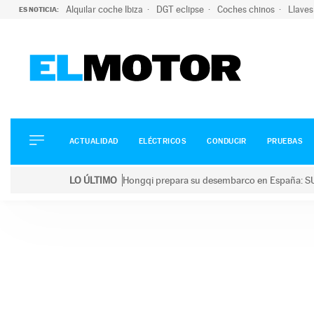
Alquilar coche Ibiza
DGT eclipse
Coches chinos
Llaves
ES NOTICIA:
ACTUALIDAD
ELÉCTRICOS
CONDUCIR
ACTUALIDAD
ELÉCTRICOS
CONDUCIR
PRUEBAS
PRUEBAS
Saltar
VIRALES
LO ÚLTIMO
Hongqi prepara su desembarco en España: SU
al
PODCAST
LO ÚLTIMO
Hongqi prepara su desembarco en España: SUV eléc
contenido
MOTOS
TECNOLOGÍA
SUPERCOCHES
MOTORTV
PREMIOS
SERVICIOS