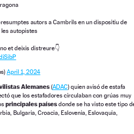
rragona
resumptes autors a Cambrils en un dispositiu de
 les autopistes
no et deixis distreure👇
TdiSibP
os)
April 1, 2024
vilistas Alemanes
(
ADAC
) quien avisó de estafa
ectó que los estafadores circulaban con grúas muy
Los
principales países
donde se ha visto este tipo d
bia, Bulgaria, Croacia, Eslovenia, Eslovaquia,