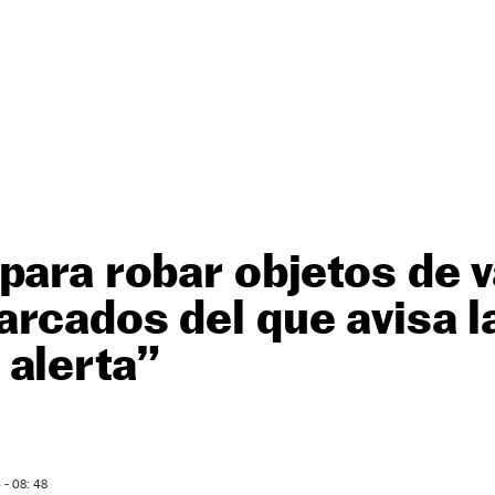
para robar objetos de v
rcados del que avisa la
 alerta”
- 08: 48