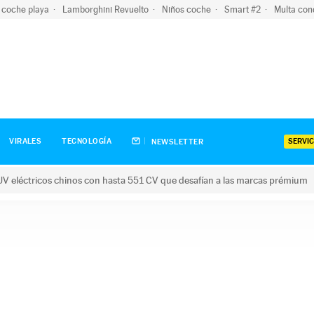
 coche playa
Lamborghini Revuelto
Niños coche
Smart #2
Multa con
SERVIC
VIRALES
TECNOLOGÍA
NEWSLETTER
V eléctricos chinos con hasta 551 CV que desafían a las marcas prémium
tricos chinos con hasta 551 CV que desafían a las marcas prém