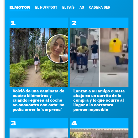
ELMOTOR
EL HUFFPOST
EL PAÍS
AS
CADENA SER
1
2
Volvió de una caminata de
Lanzan a su amigo cuesta
cuatro kilómetros y
abajo en un carrito de la
cuando regresa al coche
compra y lo que ocurre al
se encuentra con esto: no
llegar a la carretera
podía creer la 'sorpresa'
parece imposible
3
4