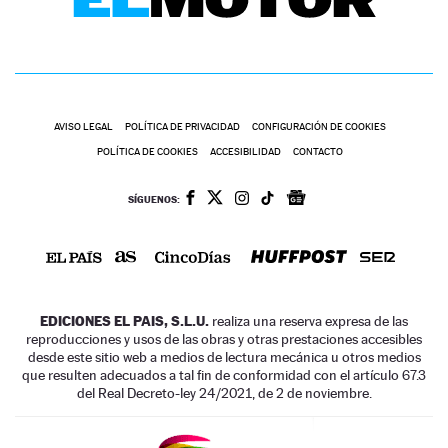
AVISO LEGAL
POLÍTICA DE PRIVACIDAD
CONFIGURACIÓN DE COOKIES
POLÍTICA DE COOKIES
ACCESIBILIDAD
CONTACTO
SÍGUENOS:
EDICIONES EL PAIS, S.L.U.
realiza una reserva expresa de las
reproducciones y usos de las obras y otras prestaciones accesibles
desde este sitio web a medios de lectura mecánica u otros medios
que resulten adecuados a tal fin de conformidad con el artículo 67.3
del Real Decreto-ley 24/2021, de 2 de noviembre.