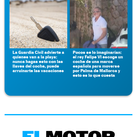
La Guardia Civil advierte a
Pocos se lo imaginarían:
quienes van a la playa:
el rey Felipe VI escoge un
nunca hagas esto con las
coche de una marca
llaves del coche, puede
española para moverse
arruinarte las vacaciones
por Palma de Mallorca y
esto es lo que cuesta