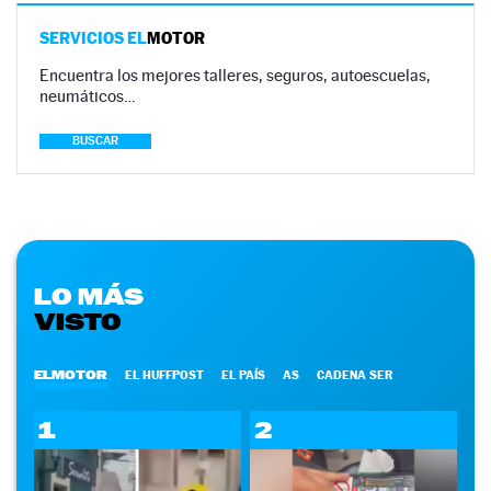
SERVICIOS EL
MOTOR
Encuentra los mejores talleres, seguros, autoescuelas,
neumáticos…
BUSCAR
LO MÁS
VISTO
ELMOTOR
EL HUFFPOST
EL PAÍS
AS
CADENA SER
1
2