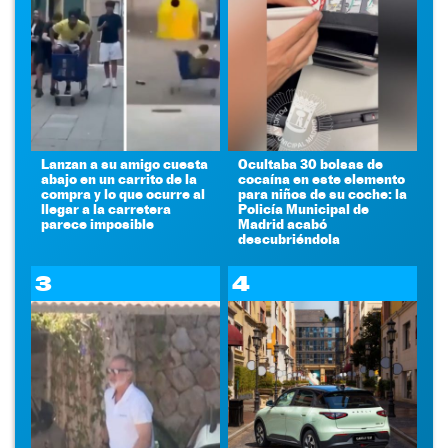
Lanzan a su amigo cuesta
Ocultaba 30 bolsas de
abajo en un carrito de la
cocaína en este elemento
compra y lo que ocurre al
para niños de su coche: la
llegar a la carretera
Policía Municipal de
parece imposible
Madrid acabó
descubriéndola
3
4