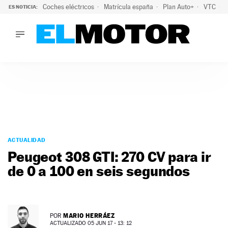
Coches eléctricos
Matrícula españa
Plan Auto+
VTC
ES NOTICIA:
LO ÚLTIMO
La Lista Blanca del Programa Auto+: todos los coches eléct
LO ÚLTIMO
La Lista Blanca del Programa Auto+: todos los coches eléctr
ACTUALIDAD
ELÉCTRICOS
CONDUCIR
PRUEBAS
Saltar
VIRALES
al
ACTUALIDAD
PODCAST
contenido
Peugeot 308 GTI: 270 CV para ir
MOTOS
de 0 a 100 en seis segundos
TECNOLOGÍA
SUPERCOCHES
MOTORTV
PREMIOS
MARIO HERRÁEZ
POR
SERVICIOS
ACTUALIZADO 05 JUN 17 - 13: 12