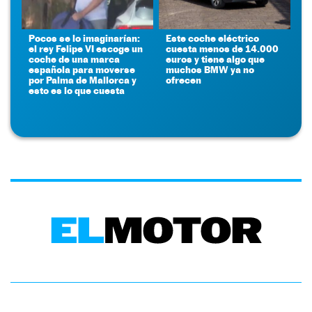
Pocos se lo imaginarían:
Este coche eléctrico
el rey Felipe VI escoge un
cuesta menos de 14.000
coche de una marca
euros y tiene algo que
española para moverse
muchos BMW ya no
por Palma de Mallorca y
ofrecen
esto es lo que cuesta